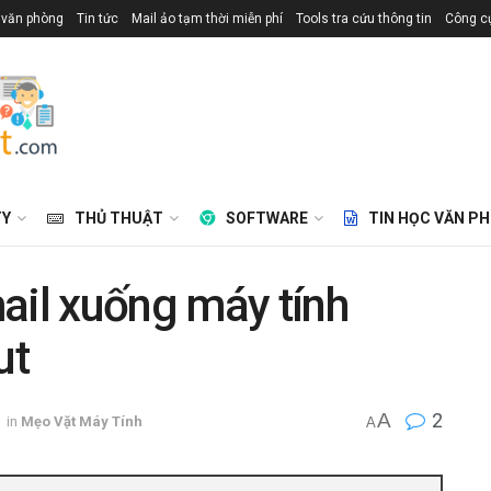
 văn phòng
Tin tức
Mail ảo tạm thời miễn phí
Tools tra cứu thông tin
Công cụ
TY
THỦ THUẬT
SOFTWARE
TIN HỌC VĂN P
ail xuống máy tính
ut
A
2
in
Mẹo Vặt Máy Tính
A