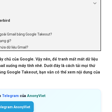
erbird
c ngoài Gmail bằng Google Takeout?
dạng gì?
ứa dữ liệu Gmail?
áy chủ của Google. Vậy nên, để tranh mất mát dữ liệu
mail xuống máy tính nhé. Dưới đây là cách tải mọi thứ
bằng Google Takeout, bạn vẫn có thể xem nội dung của
h
Telegram
của
AnonyViet
elegram AnonyViet