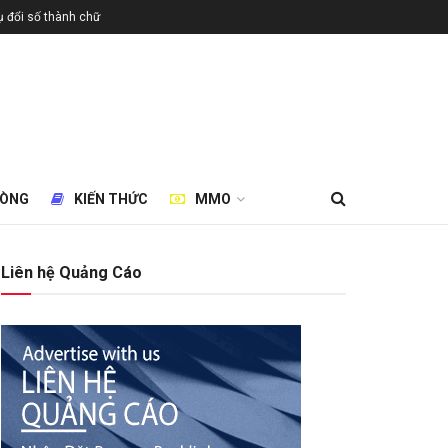
 đổi số thành chữ
HÒNG
KIẾN THỨC
MMO
Liên hệ Quảng Cáo