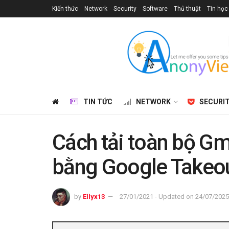
Kiến thức
Network
Security
Software
Thủ thuật
Tin học
TIN TỨC
NETWORK
SECURI
Cách tải toàn bộ Gm
bằng Google Takeo
by
Ellyx13
27/01/2021 - Updated on 24/07/2025