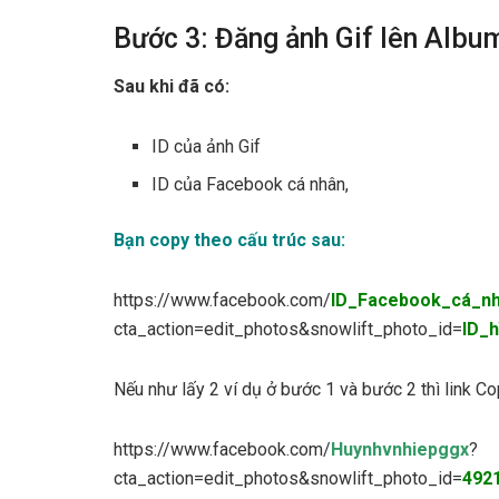
Bước 3: Đăng ảnh Gif lên Alb
Sau khi đã có:
ID của ảnh Gif
ID của Facebook cá nhân,
Bạn copy theo cấu trúc sau:
https://www.facebook.com/
ID_Facebook_cá_n
cta_action=edit_photos&snowlift_photo_id=
ID_h
Nếu như lấy 2 ví dụ ở bước 1 và bước 2 thì link Co
https://www.facebook.com/
Huynhvnhiepggx
?
cta_action=edit_photos&snowlift_photo_id=
492