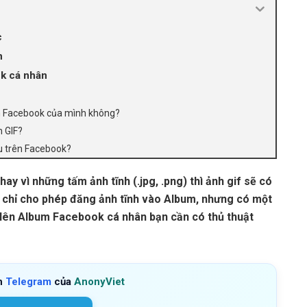
c
n
k cá nhân
bum Facebook của mình không?
h GIF?
âu trên Facebook?
hay vì những tấm ảnh tĩnh (.jpg, .png) thì ảnh gif sẽ có
 chỉ cho phép đăng ảnh tĩnh vào Album, nhưng có một
 lên Album Facebook cá nhân bạn cần có thủ thuật
h
Telegram
của
AnonyViet