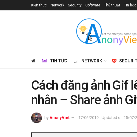
Kiến thức
Network
Security
Software
Thủ thuật
Tin học
TIN TỨC
NETWORK
SECURI
Cách đăng ảnh Gif 
nhân – Share ảnh G
by
AnonyViet
17/06/2019 - Updated on 25/07/