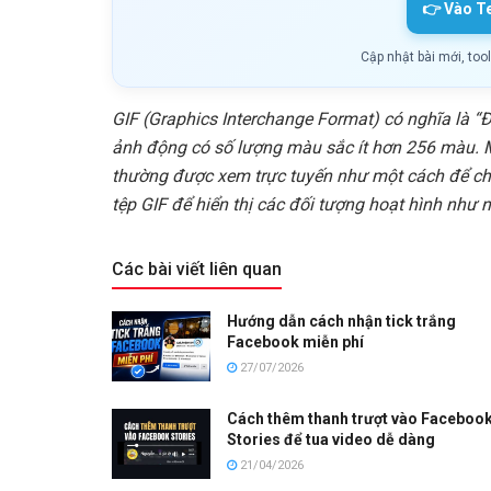
👉 Vào T
Cập nhật bài mới, too
GIF (Graphics Interchange Format) có nghĩa là “
ảnh động có số lượng màu sắc ít hơn 256 màu. 
thường được xem trực tuyến như một cách để chi
tệp GIF để hiển thị các đối tượng hoạt hình như n
Các bài viết liên quan
Hướng dẫn cách nhận tick trắng
Facebook miễn phí
27/07/2026
Cách thêm thanh trượt vào Faceboo
Stories để tua video dễ dàng
21/04/2026