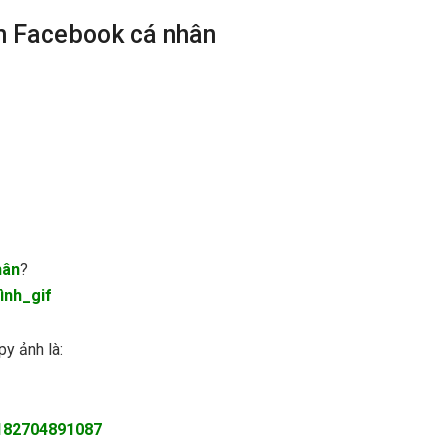
um Facebook cá nhân
hân
?
ình_gif
py ảnh là:
182704891087