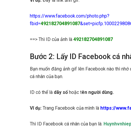
Ví dụ:
Đây là link ảnh gif:
https://www.facebook.com/photo.php?
fbid=
492182704891087
&set=picfp.1000229808
==> Thì ID của ảnh là
492182704891087
Bước 2: Lấy ID Facebook cá nh
Bạn muốn đăng ảnh gif lên Facebook nào thì nhớ
cá nhân của bạn.
ID có thể là
dãy số
hoặc t
ên người dùng.
Ví dụ:
Trang Facebook của mình là
https://www.
Thì ID Facebook cá nhân của bạn là:
Huynhvnhie