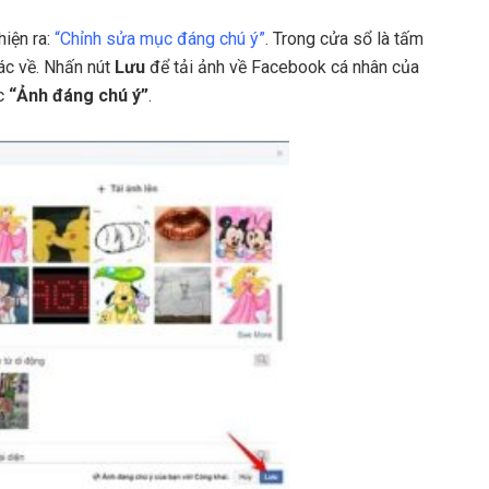
hiện ra:
“Chỉnh sửa mục đáng chú ý”
. Trong cửa sổ là tấm
ác về. Nhấn nút
Lưu
để tải ảnh về Facebook cá nhân của
ục
“Ảnh đáng chú ý”
.