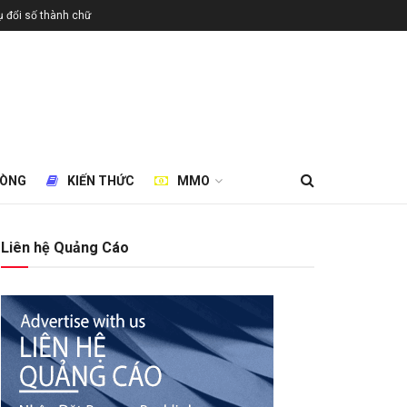
 đổi số thành chữ
HÒNG
KIẾN THỨC
MMO
Liên hệ Quảng Cáo