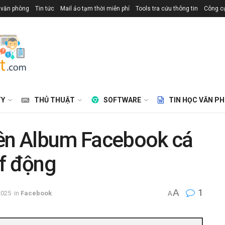
 văn phòng
Tin tức
Mail ảo tạm thời miễn phí
Tools tra cứu thông tin
Công cụ
TY
THỦ THUẬT
SOFTWARE
TIN HỌC VĂN P
lên Album Facebook cá
if động
A
1
2025
in
Facebook
A