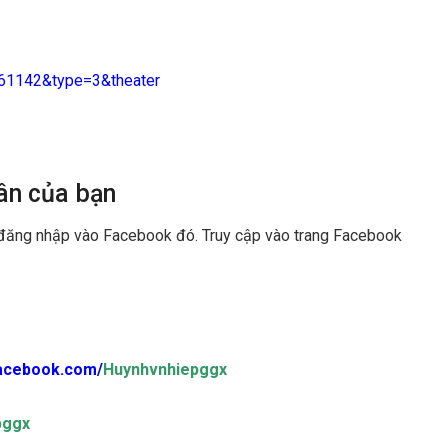
61142&type=3&theater
ân của bạn
 đăng nhập vào Facebook đó. Truy cập vào trang Facebook
facebook.com/
Huynhvnhiepggx
pggx