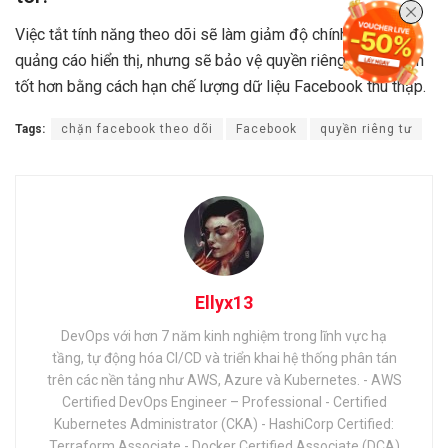
Việc tắt tính năng theo dõi sẽ làm giảm độ chính xác của
quảng cáo hiển thị, nhưng sẽ bảo vệ quyền riêng tư của bạn
tốt hơn bằng cách hạn chế lượng dữ liệu Facebook thu thập.
Tags:
chặn facebook theo dõi
Facebook
quyền riêng tư
Ellyx13
DevOps với hơn 7 năm kinh nghiệm trong lĩnh vực hạ
tầng, tự động hóa CI/CD và triển khai hệ thống phân tán
trên các nền tảng như AWS, Azure và Kubernetes. - AWS
Certified DevOps Engineer – Professional - Certified
Kubernetes Administrator (CKA) - HashiCorp Certified:
Terraform Associate - Docker Certified Associate (DCA)