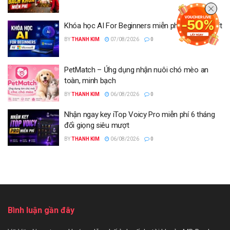
Khóa học AI For Beginners miễn phí từ Microsoft
BY
THANH KIM
07/08/2026
0
PetMatch – Ứng dụng nhận nuôi chó mèo an
toàn, minh bạch
BY
THANH KIM
06/08/2026
0
Nhận ngay key iTop Voicy Pro miễn phí 6 tháng
đổi giọng siêu mượt
BY
THANH KIM
06/08/2026
0
Bình luận gần đây