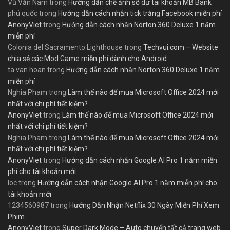
Vũ Văn Nam
trong
Hướng dẫn chế ảnh số dư tài khoản MB Bank
phú quốc
trong
Hướng dẫn cách nhận tick trắng Facebook miễn phí
AnonyViet
trong
Hướng dẫn cách nhận Norton 360 Deluxe 1 năm
miễn phí
Colonia del Sacramento Lighthouse
trong
Techvui.com – Website
chia sẻ các Mod Game miễn phí dành cho Android
ta van hoan
trong
Hướng dẫn cách nhận Norton 360 Deluxe 1 năm
miễn phí
Nghia Pham
trong
Làm thế nào để mua Microsoft Office 2024 mới
nhất với chi phí tiết kiệm?
AnonyViet
trong
Làm thế nào để mua Microsoft Office 2024 mới
nhất với chi phí tiết kiệm?
Nghia Pham
trong
Làm thế nào để mua Microsoft Office 2024 mới
nhất với chi phí tiết kiệm?
AnonyViet
trong
Hướng dẫn cách nhận Google AI Pro 1 năm miễn
phí cho tài khoản mới
loc
trong
Hướng dẫn cách nhận Google AI Pro 1 năm miễn phí cho
tài khoản mới
1234560987
trong
Hướng Dẫn Nhận Netflix 30 Ngày Miễn Phí Xem
Phim
AnonyViet
trong
Super Dark Mode – Auto chuyển tất cả trang web