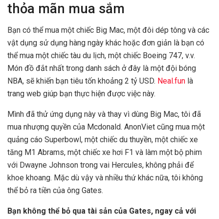
thỏa mãn mua sắm
Bạn có thể mua một chiếc Big Mac, một đôi dép tông và các
vật dụng sử dụng hàng ngày khác hoặc đơn giản là bạn có
thể mua một chiếc tàu du lịch, một chiếc Boeing 747, v.v.
Món đồ đắt nhất trong danh sách ở đây là một đội bóng
NBA, sẽ khiến bạn tiêu tốn khoảng 2 tỷ USD.
Neal.fun
là
trang web giúp bạn thực hiện được việc này.
Mình đã thử ứng dụng này và thay vì dùng Big Mac, tôi đã
mua nhượng quyền của Mcdonald. AnonViet cũng mua một
quảng cáo Superbowl, một chiếc du thuyền, một chiếc xe
tăng M1 Abrams, một chiếc xe hơi F1 và làm một bộ phim
với Dwayne Johnson trong vai Hercules, không phải để
khoe khoang. Mặc dù vậy và nhiều thứ khác nữa, tôi không
thể bỏ ra tiền của ông Gates.
Bạn không thể bỏ qua tài sản của Gates, ngay cả với