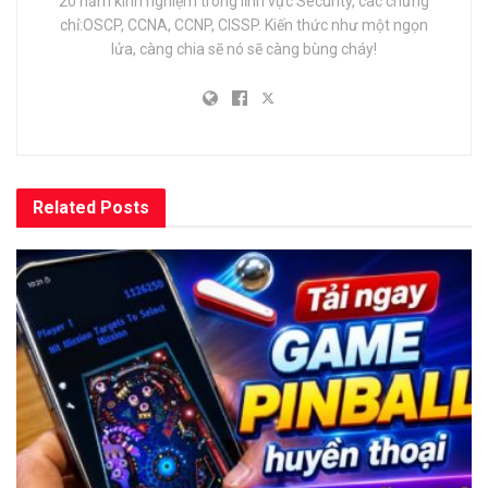
20 năm kinh nghiệm trong lĩnh vực Security, các chứng
chỉ:OSCP, CCNA, CCNP, CISSP. Kiến thức như một ngọn
lửa, càng chia sẽ nó sẽ càng bùng cháy!
Related
Posts