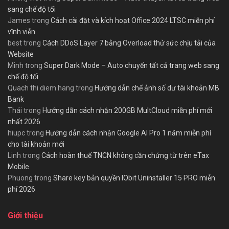
sang chế độ tối
James
trong
Cách cài đặt và kích hoạt Office 2024 LTSC miễn phí
vĩnh viễn
best
trong
Cách DDoS Layer 7 bằng Overload thử sức chịu tải của
Website
Minh
trong
Super Dark Mode – Auto chuyển tất cả trang web sang
chế độ tối
Quach thi diem hang
trong
Hướng dẫn chế ảnh số dư tài khoản MB
Bank
Thái
trong
Hướng dẫn cách nhận 200GB MultCloud miễn phí mới
nhất 2026
hiupc
trong
Hướng dẫn cách nhận Google AI Pro 1 năm miễn phí
cho tài khoản mới
Linh
trong
Cách hoàn thuế TNCN không cần chứng từ trên eTax
Mobile
Phuong
trong
Share key bản quyền IObit Uninstaller 15 PRO miễn
phí 2026
Giới thiệu