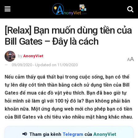
[Relax] Bạn muốn dùng tiền của
Bill Gates – Đây là cách
by
AnonyViet
A
A
09/09/2020 - Updated on 11/09/2020
Nếu cảm thấy quá thất bại trong cuộc sống, bạn có thể
tự lên dây cót tinh thần bằng cách sử dụng tiền của Bill
Gates để mua các đồ vật yêu thích. Bạn đã bao giờ tự
hỏi mình sẽ làm gì với 100 tỷ đô la? Bạn không phải băn
khoăn nữa. Một ứng dụng web mới cho phép bạn có tiền
của Bill Gates và chi tiêu vào nhiều mặt hàng khác nhau.
📢
Tham gia kênh
Telegram
của
AnonyViet