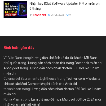
Nhận key IObit Software Updater 9 Pro miễn phí
6 tháng
BY
THANH KIM
05/08/2026
0
Bình luận gần đây
Vũ Văn Nam
trong
Hướng dẫn chế ảnh số dư tài khoản MB Bank
phú quốc
trong
Hướng dẫn cách nhận tick trắng Facebook miễn phí
AnonyViet
trong
Hướng dẫn cách nhận Norton 360 Deluxe 1 năm
miễn phí
Colonia del Sacramento Lighthouse
trong
Techvui.com – Website
chia sẻ các Mod Game miễn phí dành cho Android
ta van hoan
trong
Hướng dẫn cách nhận Norton 360 Deluxe 1 năm
miễn phí
Nghia Pham
trong
Làm thế nào để mua Microsoft Office 2024 mới
nhất với chi phí tiết kiệm?