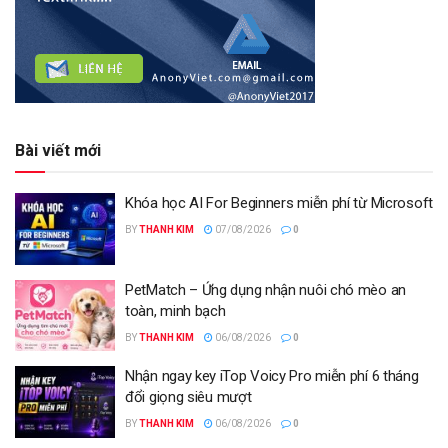
Bài viết mới
Khóa học AI For Beginners miễn phí từ Microsoft
BY
THANH KIM
07/08/2026
0
PetMatch – Ứng dụng nhận nuôi chó mèo an
toàn, minh bạch
BY
THANH KIM
06/08/2026
0
Nhận ngay key iTop Voicy Pro miễn phí 6 tháng
đổi giọng siêu mượt
BY
THANH KIM
06/08/2026
0