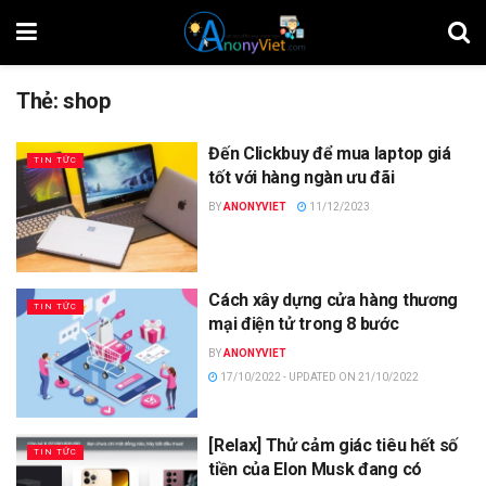
Thẻ:
shop
Đến Clickbuy để mua laptop giá
TIN TỨC
tốt với hàng ngàn ưu đãi
BY
ANONYVIET
11/12/2023
Cách xây dựng cửa hàng thương
TIN TỨC
mại điện tử trong 8 bước
BY
ANONYVIET
17/10/2022 - UPDATED ON 21/10/2022
[Relax] Thử cảm giác tiêu hết số
TIN TỨC
tiền của Elon Musk đang có