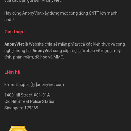
của các bạn gửi đến AnonyViet.
Hãy cùng AnonyViet xây dựng một cộng đồng CNTT lớn mạnh
nhất!
Giới thiệu
AnonyViet
là Website chia sẻ miễn phí tất cả các kiến thức về công
nghệ thông tin.
AnonyViet
cung cấp mọi giải pháp về mạng máy
tính, phần mềm, đồ họa và MMO.
Liên hệ
Email: support[@]anonyviet.com
1409 Hill Street #01-01A
Old Hill Street Police Station
Singapore 179369