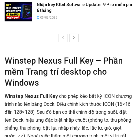
Nhận key IObit Software Updater 9 Pro miễn phí
6 tháng
05/08/2026
Winstep Nexus Full Key – Phần
mềm Trang trí desktop cho
Windows
Winstep Nexus Full Key
cho phép kéo bất kỳ ICON chương
trình nào lên bảng Dock. Điều chỉnh kích thước ICON (16×16
đến 128×128). Sau đó bạn có thể chỉnh độ trong suốt, đặt
tên Dock, hiệu ứng đặc biệt nhấp chuột (phóng to, thu phóng
phẳng, thu phóng, bật lại, nhấp nháy, lắc, lắc lư, gió, giọt
nước, v.v.). Ngoài việc thêm một chương trình, một vị trí rất