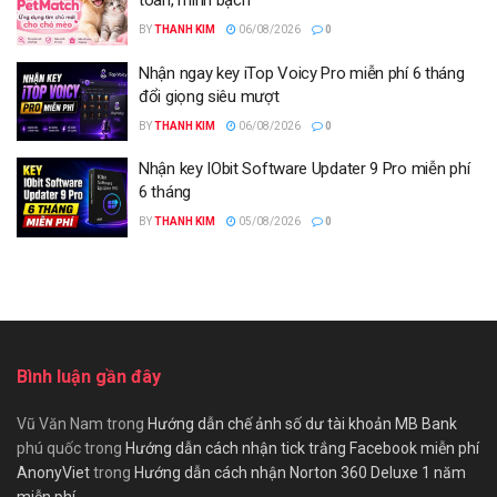
toàn, minh bạch
BY
THANH KIM
06/08/2026
0
Nhận ngay key iTop Voicy Pro miễn phí 6 tháng
đổi giọng siêu mượt
BY
THANH KIM
06/08/2026
0
Nhận key IObit Software Updater 9 Pro miễn phí
6 tháng
BY
THANH KIM
05/08/2026
0
Bình luận gần đây
Vũ Văn Nam
trong
Hướng dẫn chế ảnh số dư tài khoản MB Bank
phú quốc
trong
Hướng dẫn cách nhận tick trắng Facebook miễn phí
AnonyViet
trong
Hướng dẫn cách nhận Norton 360 Deluxe 1 năm
miễn phí