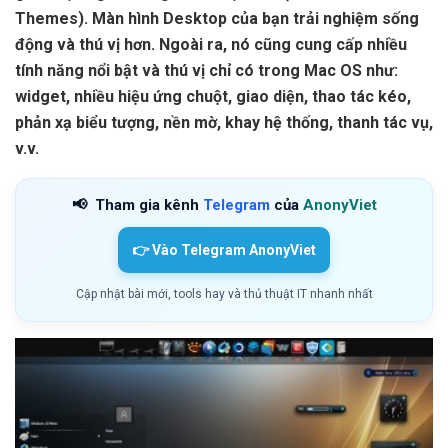
Themes). Màn hình Desktop của bạn trải nghiệm sống
động và thú vị hơn. Ngoài ra, nó cũng cung cấp nhiều
tính năng nổi bật và thú vị chỉ có trong Mac OS như:
widget, nhiều hiệu ứng chuột, giao diện, thao tác kéo,
phản xạ biểu tượng, nền mờ, khay hệ thống, thanh tác vụ,
v.v.
📢
Tham gia kênh
Telegram
của
AnonyViet
👉 Vào Telegram AnonyViet
Cập nhật bài mới, tools hay và thủ thuật IT nhanh nhất