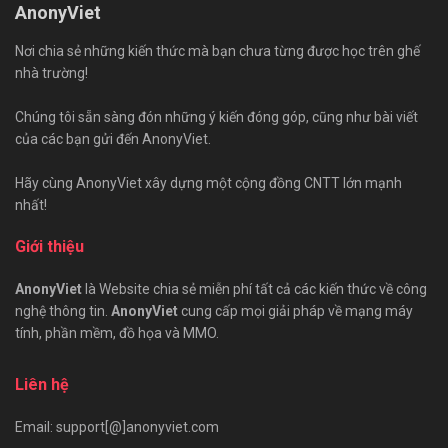
AnonyViet
Nơi chia sẻ những kiến thức mà bạn chưa từng được học trên ghế
nhà trường!
Chúng tôi sẵn sàng đón những ý kiến đóng góp, cũng như bài viết
của các bạn gửi đến AnonyViet.
Hãy cùng AnonyViet xây dựng một cộng đồng CNTT lớn mạnh
nhất!
Giới thiệu
AnonyViet
là Website chia sẻ miễn phí tất cả các kiến thức về công
nghệ thông tin.
AnonyViet
cung cấp mọi giải pháp về mạng máy
tính, phần mềm, đồ họa và MMO.
Liên hệ
Email: support[@]anonyviet.com