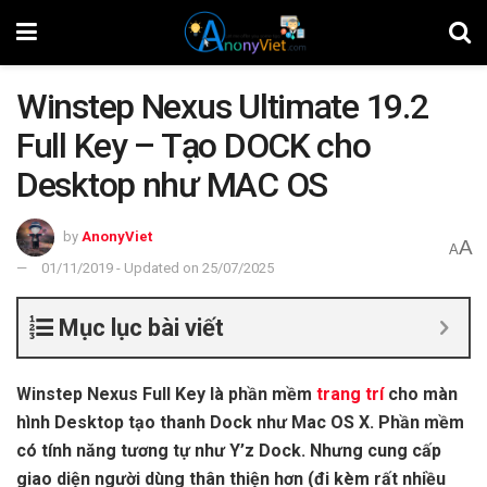
Winstep Nexus Ultimate 19.2
Full Key – Tạo DOCK cho
Desktop như MAC OS
by
AnonyViet
A
A
01/11/2019 - Updated on 25/07/2025
Mục lục bài viết
Winstep Nexus Full Key là phần mềm
trang trí
cho màn
hình Desktop tạo thanh Dock như Mac OS X. Phần mềm
có tính năng tương tự như Y’z Dock. Nhưng cung cấp
giao diện người dùng thân thiện hơn (đi kèm rất nhiều