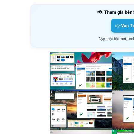
📢
Tham gia kên
👉 Vào T
Cập nhật bài mới, too