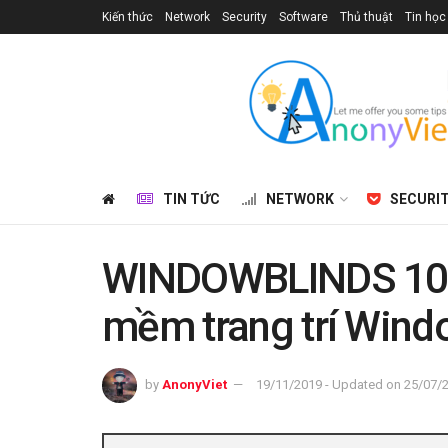
Kiến thức
Network
Security
Software
Thủ thuật
Tin học
TIN TỨC
NETWORK
SECURI
WINDOWBLINDS 10.8
mềm trang trí Wind
by
AnonyViet
19/11/2019 - Updated on 25/07/