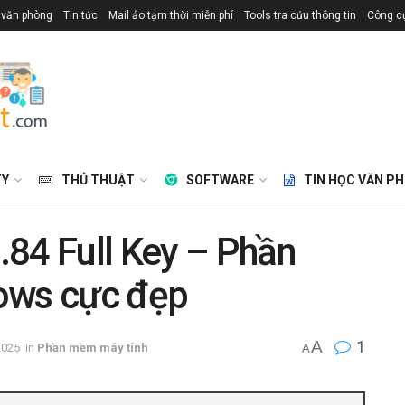
 văn phòng
Tin tức
Mail ảo tạm thời miễn phí
Tools tra cứu thông tin
Công cụ
TY
THỦ THUẬT
SOFTWARE
TIN HỌC VĂN P
4 Full Key – Phần
ows cực đẹp
A
1
2025
in
Phần mềm máy tính
A