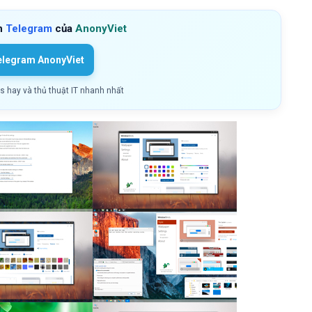
h
Telegram
của
AnonyViet
elegram AnonyViet
ls hay và thủ thuật IT nhanh nhất