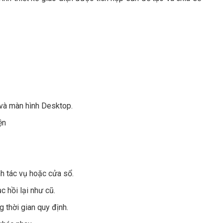
 và màn hình Desktop.
ện
nh tác vụ hoặc cửa sổ.
c hồi lại như cũ.
 thời gian quy định.