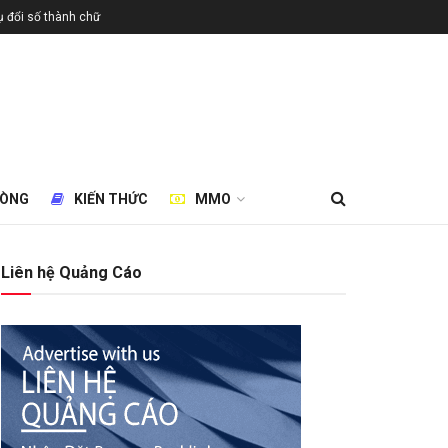
 đổi số thành chữ
HÒNG
KIẾN THỨC
MMO
Liên hệ Quảng Cáo