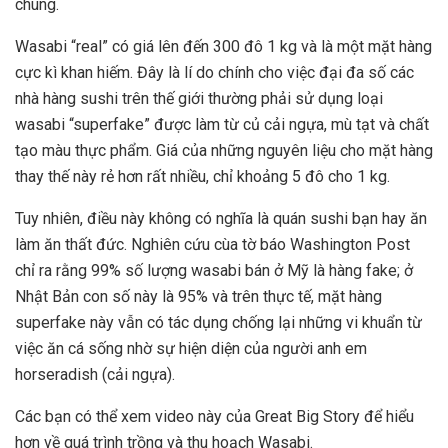
chúng.
Wasabi “real” có giá lên đến 300 đô 1 kg và là một mặt hàng
cực kì khan hiếm. Đây là lí do chính cho việc đại đa số các
nhà hàng sushi trên thế giới thường phải sử dụng loại
wasabi “superfake” được làm từ củ cải ngựa, mù tạt và chất
tạo màu thực phẩm. Giá của những nguyên liệu cho mặt hàng
thay thế này rẻ hơn rất nhiều, chỉ khoảng 5 đô cho 1 kg.
Tuy nhiên, điều này không có nghĩa là quán sushi bạn hay ăn
làm ăn thất đức. Nghiên cứu cùa tờ báo Washington Post
chỉ ra rằng 99% số lượng wasabi bán ở Mỹ là hàng fake; ở
Nhật Bản con số này là 95% và trên thực tế, mặt hàng
superfake này vẫn có tác dụng chống lại những vi khuẩn từ
việc ăn cá sống nhờ sự hiện diện của người anh em
horseradish (cải ngựa).
Các bạn có thể xem video này của Great Big Story để hiểu
hơn về quá trình trồng và thu hoạch Wasabi.