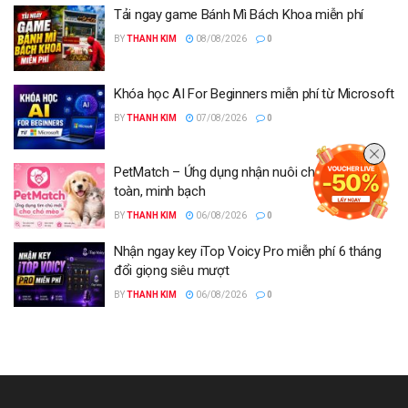
Tải ngay game Bánh Mì Bách Khoa miễn phí
BY
THANH KIM
08/08/2026
0
Khóa học AI For Beginners miễn phí từ Microsoft
BY
THANH KIM
07/08/2026
0
PetMatch – Ứng dụng nhận nuôi chó mèo an
toàn, minh bạch
BY
THANH KIM
06/08/2026
0
Nhận ngay key iTop Voicy Pro miễn phí 6 tháng
đổi giọng siêu mượt
BY
THANH KIM
06/08/2026
0