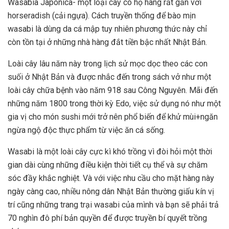
Wasabia Japonica- một loại cây có họ hàng rất gần với
horseradish (cải ngựa). Cách truyền thống để bào mịn
wasabi là dùng da cá mập tuy nhiên phương thức này chỉ
còn tồn tại ở những nhà hàng đắt tiền bậc nhất Nhật Bản.
Loài cây lâu năm này trong lịch sử mọc dọc theo các con
suối ở Nhật Bản và được nhắc đến trong sách vở như một
loài cây chữa bệnh vào năm 918 sau Công Nguyên. Mãi đến
những năm 1800 trong thời kỳ Edo, việc sử dụng nó như một
gia vị cho món sushi mới trở nên phổ biến để khử mùi+ngăn
ngừa ngộ độc thực phẩm từ việc ăn cá sống.
Wasabi là một loài cây cực kì khó trồng vì đòi hỏi một thời
gian dài cùng những điều kiện thời tiết cụ thể và sự chăm
sóc đầy khắc nghiệt. Và với việc nhu cầu cho mặt hàng này
ngày càng cao, nhiều nông dân Nhật Bản thường giấu kín vị
trí cũng những trang trại wasabi của mình và bạn sẽ phải trả
70 nghìn đô phí bản quyền để được truyền bí quyết trồng