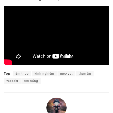
Tags:
ẩm thực
kinh nghiệm
mẹo vặt
thức ăn
Wasabi
đời sống