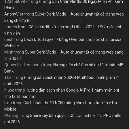
1234560987
trong
Hướng Dẫn Nhận Netflix 30 Ngày Miễn Phí Xem
Phim
AnonyViet
trong
Super Dark Mode – Auto chuyển tất cả trang web
sang chế độ tối
James
trong
Cách cài đặt và kích hoạt Office 2024 LTSC miễn phí
vĩnh viễn
best
trong
Cách DDoS Layer 7 bằng Overload thử sức chịu tải của
Website
Minh
trong
Super Dark Mode – Auto chuyển tất cả trang web sang
chế độ tối
Quach thi diem hang
trong
Hướng dẫn chế ảnh số dư tài khoản MB
Bank
Thái
trong
Hướng dẫn cách nhận 200GB MultCloud miễn phí mới
nhất 2026
hiupc
trong
Hướng dẫn cách nhận Google AI Pro 1 năm miễn phí
cho tài khoản mới
Linh
trong
Cách hoàn thuế TNCN không cần chứng từ trên eTax
Mobile
Phuong
trong
Share key bản quyền IObit Uninstaller 15 PRO miễn
phí 2026