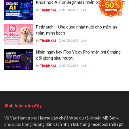
Khóa học AI For Beginners miễn phí từ Microsoft
BY
THANH KIM
07/08/2026
0
PetMatch – Ứng dụng nhận nuôi chó mèo an
toàn, minh bạch
BY
THANH KIM
06/08/2026
0
Nhận ngay key iTop Voicy Pro miễn phí 6 tháng
đổi giọng siêu mượt
BY
THANH KIM
06/08/2026
0
Bình luận gần đây
Vũ Văn Nam
trong
Hướng dẫn chế ảnh số dư tài khoản MB Bank
phú quốc
trong
Hướng dẫn cách nhận tick trắng Facebook miễn phí