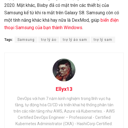
2020. Mặt khác, Bixby đã có mặt trên các thiết bị của
Samsung kể từ khi ra mắt trên Galaxy S8. Samsung còn có
một tính năng khác khá hay nữa là DexMod, giúp
biến điện
thoại Samsung của bạn thành Windows
.
Tags:
Samsung
trợ lý ảo
trợ lý ảo sam
trợ lý sam
Ellyx13
DevOps với hơn 7 năm kinh nghiệm trong lĩnh vực hạ
tầng, tự động hóa CI/CD và triển khai hệ thống phân tán
trên các nền tảng như AWS, Azure và Kubernetes. - AWS
Certified DevOps Engineer – Professional - Certified
Kubernetes Administrator (CKA) - HashiCorp Certified: