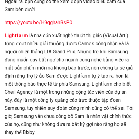
Ngoài ra, bạn cũng có thể xem đoạn video biểu cảm của
Sam bên dưới.
https://youtu.be/H9qghahBsP0
Lightfarm
là nhà sản xuất nghệ thuật thị giác (Visual Art )
từng đoạt nhiều giải thưởng được Cannes công nhận và là
người chiến thắng LIA Grand Prix. Nhưng trừ khi Samsung
đang muốn gây bất ngờ cho ngành công nghệ bằng việc ra
mắt sản phẩm mới mà không báo trước, nên chúng ta sẽ giả
định rằng Trợ lý ảo Sam được Lightfarm tự ý tạo ra, hơn là
một thông báo thực tế từ phía Samsung. Lightfarm cho biết
Cheil Agency là một trong những cộng tác viên của dự án
này, đây là một công ty quảng cáo trực thuộc tập đoàn
Samsung, tuy nhiên suy đoán cũng mình cũng có thể sai. Tới
giờ, Samsung vẫn chưa công bố Sam là nhân vật chính thức
của họ, cũng như không đưa ra bất kỳ gợi nào rằng họ sẽ
thay thế Bixby.