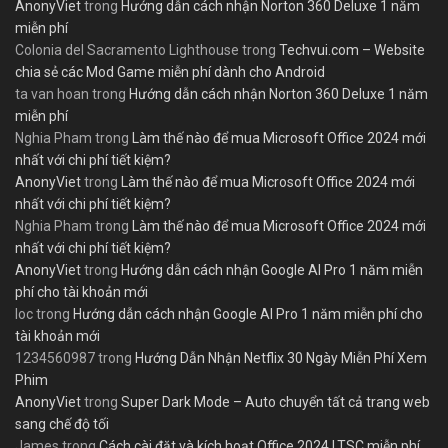
AnonyViet
trong
Hướng dẫn cách nhận Norton 360 Deluxe 1 năm
miễn phí
Colonia del Sacramento Lighthouse
trong
Techvui.com – Website
chia sẻ các Mod Game miễn phí dành cho Android
ta van hoan
trong
Hướng dẫn cách nhận Norton 360 Deluxe 1 năm
miễn phí
Nghia Pham
trong
Làm thế nào để mua Microsoft Office 2024 mới
nhất với chi phí tiết kiệm?
AnonyViet
trong
Làm thế nào để mua Microsoft Office 2024 mới
nhất với chi phí tiết kiệm?
Nghia Pham
trong
Làm thế nào để mua Microsoft Office 2024 mới
nhất với chi phí tiết kiệm?
AnonyViet
trong
Hướng dẫn cách nhận Google AI Pro 1 năm miễn
phí cho tài khoản mới
loc
trong
Hướng dẫn cách nhận Google AI Pro 1 năm miễn phí cho
tài khoản mới
1234560987
trong
Hướng Dẫn Nhận Netflix 30 Ngày Miễn Phí Xem
Phim
AnonyViet
trong
Super Dark Mode – Auto chuyển tất cả trang web
sang chế độ tối
James
trong
Cách cài đặt và kích hoạt Office 2024 LTSC miễn phí