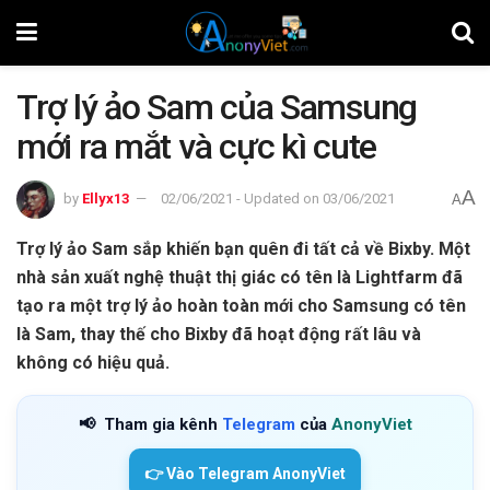
Trợ lý ảo Sam của Samsung
mới ra mắt và cực kì cute
A
by
Ellyx13
02/06/2021 - Updated on 03/06/2021
A
Trợ lý ảo Sam sắp khiến bạn quên đi tất cả về Bixby. Một
nhà sản xuất nghệ thuật thị giác có tên là Lightfarm đã
tạo ra một trợ lý ảo hoàn toàn mới cho Samsung có tên
là Sam, thay thế cho Bixby đã hoạt động rất lâu và
không có hiệu quả.
📢
Tham gia kênh
Telegram
của
AnonyViet
👉 Vào Telegram AnonyViet