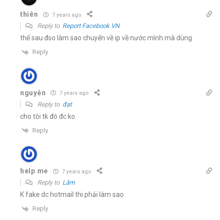
thiên
7 years ago
Reply to
Report Facebook VN
thế sau đso làm sao chuyển về ip về nước mình mà dùng
Reply
nguyễn
7 years ago
Reply to
đạt
cho tôi tk đó đc ko
Reply
help me
7 years ago
Reply to
Lâm
K fake dc hotmail thi phải làm sao
Reply