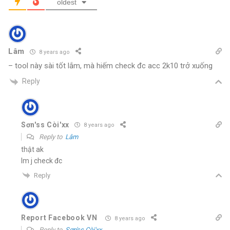
oldest
Lâm
8 years ago
– tool này sài tốt lắm, mà hiếm check đc acc 2k10 trở xuống
Reply
Sơn'ss Còi'xx
8 years ago
Reply to
Lâm
thật ak
lm j check đc
Reply
Report Facebook VN
8 years ago
Reply to
Sơn'ss Còi'xx