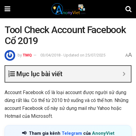
Tool Check Account Facebook
Cổ 2019
A
by
TMQ
03/04/2018 - Updated on 25/07/2025
A
Mục lục bài viết
Account Facebook cổ là loại account được người sử dụng
dùng rất lâu. Có thể từ 2010 trở xuống và có thể hơn. Những
account Facebook cổ này sử dụng mail như Yahoo hoặc
Hotmail của Microsoft.
📢
Tham gia kênh
Telegram
của
AnonyViet