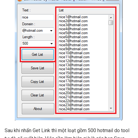
Sau khi nhấn Get Link thì một loạt gồm 500 hotmail do tool