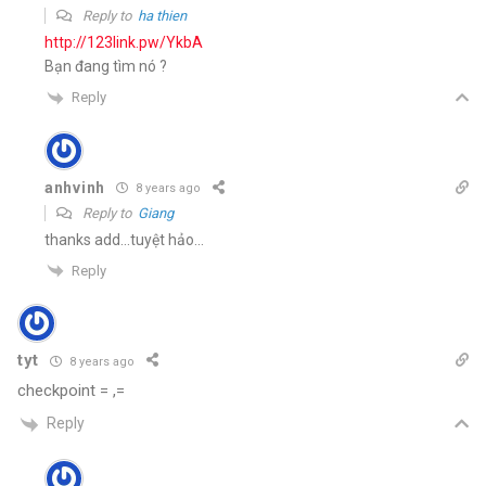
Reply to
ha thien
http://123link.pw/YkbA
Bạn đang tìm nó ?
Reply
anhvinh
8 years ago
Reply to
Giang
thanks add…tuyệt hảo…
Reply
tyt
8 years ago
checkpoint = ,=
Reply