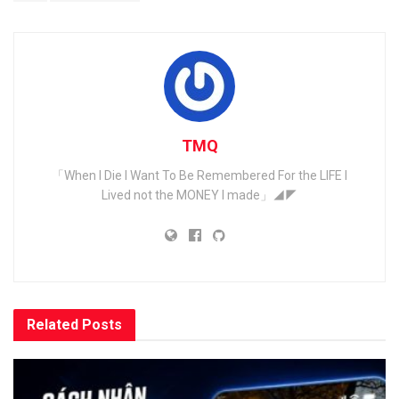
TMQ
「When I Die I Want To Be Remembered For the LIFE I
Lived not the MONEY I made」◢◤
Related
Posts