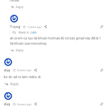
nưuax
Reply
Trọng
7 years ago
Reply to
Lâm
ah ơi em cứ tạo tài khoản hotmail đó nó bảo gmail này đã là 1
tài khoản của microshop
Reply
duy
8 years ago
ko dc ad oi lam video di
Reply
duy
8 years ago