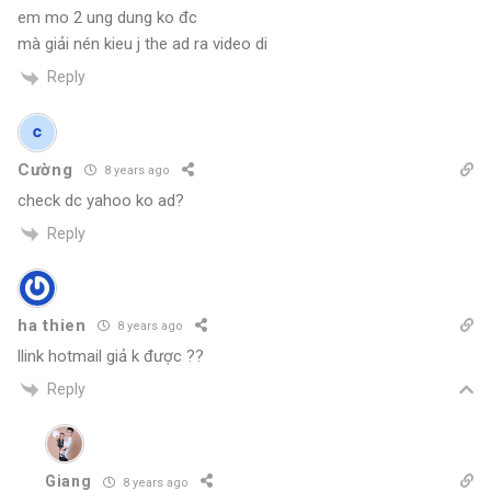
em mo 2 ung dung ko đc
mà giải nén kieu j the ad ra video di
Reply
Cường
8 years ago
check dc yahoo ko ad?
Reply
ha thien
8 years ago
llink hotmail giả k được ??
Reply
Giang
8 years ago