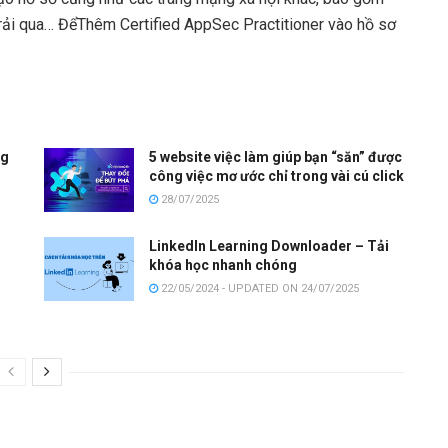
 trải qua… ĐểThêm Certified AppSec Practitioner vào hồ sơ
ng
5 website việc làm giúp bạn “săn” được
công việc mơ ước chỉ trong vài cú click
28/07/2025
LinkedIn Learning Downloader – Tải
khóa học nhanh chóng
22/05/2024 - UPDATED ON 24/07/2025