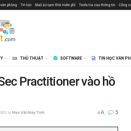
 văn phòng
Tin tức
Mail ảo tạm thời miễn phí
Tools tra cứu thông tin
Công cụ
TY
THỦ THUẬT
SOFTWARE
TIN HỌC VĂN P
ec Practitioner vào hồ
A
5
2025
in
Mẹo Vặt Máy Tính
A