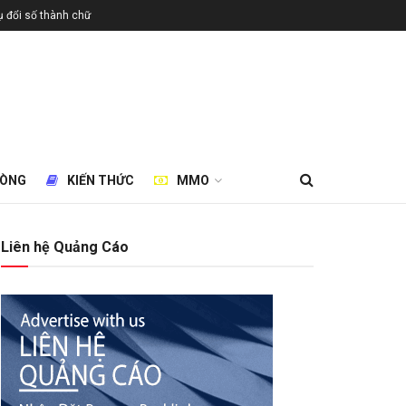
 đổi số thành chữ
HÒNG
KIẾN THỨC
MMO
Liên hệ Quảng Cáo