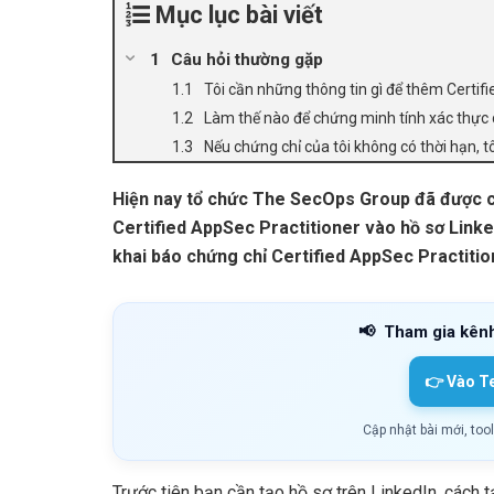
Mục lục bài viết
Câu hỏi thường gặp
Tôi cần những thông tin gì để thêm Certif
Làm thế nào để chứng minh tính xác thực 
Nếu chứng chỉ của tôi không có thời hạn, t
Hiện nay tổ chức The SecOps Group đã được 
Certified AppSec Practitioner vào hồ sơ Linke
khai báo chứng chỉ Certified AppSec Practitio
📢
Tham gia kên
👉 Vào T
Cập nhật bài mới, too
Trước tiên bạn cần tạo hồ sơ trên LinkedIn, cách