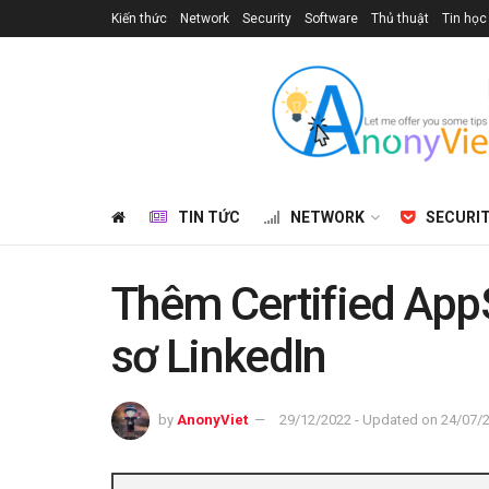
Kiến thức
Network
Security
Software
Thủ thuật
Tin học
TIN TỨC
NETWORK
SECURI
Thêm Certified AppS
sơ LinkedIn
by
AnonyViet
29/12/2022 - Updated on 24/07/