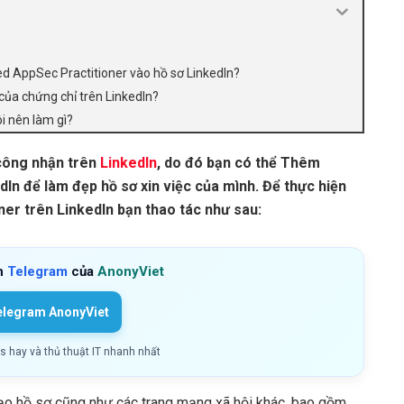
ied AppSec Practitioner vào hồ sơ LinkedIn?
của chứng chỉ trên LinkedIn?
ôi nên làm gì?
công nhận trên
LinkedIn
, do đó bạn có thể Thêm
dIn để làm đẹp hồ sơ xin việc của mình. Để thực hiện
ner trên LinkedIn bạn thao tác như sau:
h
Telegram
của
AnonyViet
elegram AnonyViet
ls hay và thủ thuật IT nhanh nhất
 tạo hồ sơ cũng như các trang mạng xã hội khác, bao gồm