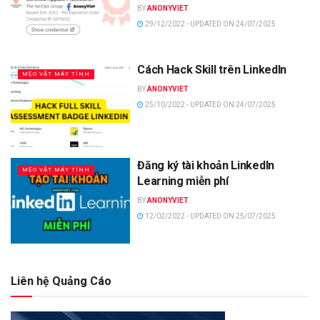
BY
ANONYVIET
29/12/2022 - UPDATED ON 24/07/2025
Cách Hack Skill trên LinkedIn
MẸO VẶT MÁY TÍNH
BY
ANONYVIET
25/10/2022 - UPDATED ON 24/07/2025
Đăng ký tài khoản LinkedIn
MẸO VẶT MÁY TÍNH
Learning miễn phí
BY
ANONYVIET
12/02/2022 - UPDATED ON 25/07/2025
Liên hệ Quảng Cáo