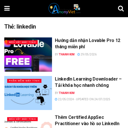
Thẻ:
linkedin
Hướng dẫn nhận Lovable Pro 12
MẸO VẶT MÁY TÍNH
tháng miễn phí
BY
THANH KIM
29/05/2026
LinkedIn Learning Downloader –
PHẦN MỀM MÁY TÍNH
Tải khóa học nhanh chóng
BY
THANH KIM
22/05/2024 - UPDATED ON 24/07/2025
Thêm Certified AppSec
MẸO VẶT MÁY TÍNH
Practitioner vào hồ sơ LinkedIn