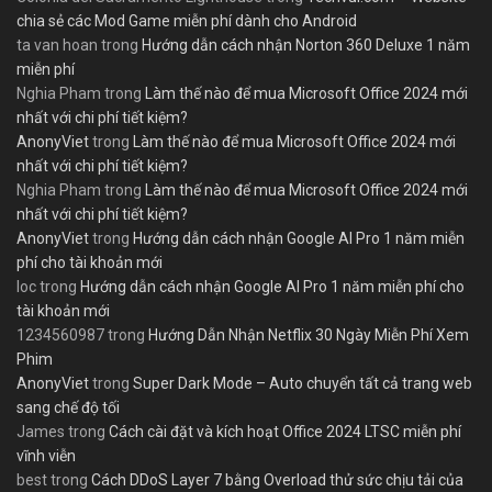
chia sẻ các Mod Game miễn phí dành cho Android
ta van hoan
trong
Hướng dẫn cách nhận Norton 360 Deluxe 1 năm
miễn phí
Nghia Pham
trong
Làm thế nào để mua Microsoft Office 2024 mới
nhất với chi phí tiết kiệm?
AnonyViet
trong
Làm thế nào để mua Microsoft Office 2024 mới
nhất với chi phí tiết kiệm?
Nghia Pham
trong
Làm thế nào để mua Microsoft Office 2024 mới
nhất với chi phí tiết kiệm?
AnonyViet
trong
Hướng dẫn cách nhận Google AI Pro 1 năm miễn
phí cho tài khoản mới
loc
trong
Hướng dẫn cách nhận Google AI Pro 1 năm miễn phí cho
tài khoản mới
1234560987
trong
Hướng Dẫn Nhận Netflix 30 Ngày Miễn Phí Xem
Phim
AnonyViet
trong
Super Dark Mode – Auto chuyển tất cả trang web
sang chế độ tối
James
trong
Cách cài đặt và kích hoạt Office 2024 LTSC miễn phí
vĩnh viễn
best
trong
Cách DDoS Layer 7 bằng Overload thử sức chịu tải của