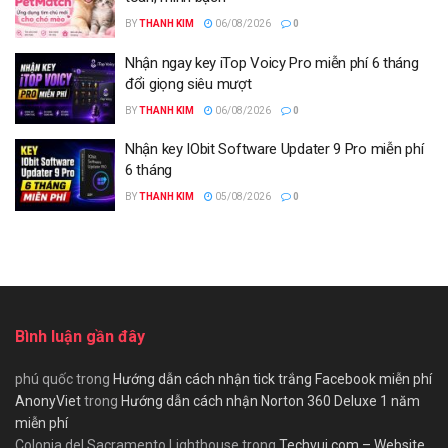
BY
THANH KIM
06/08/2026
0
Nhận ngay key iTop Voicy Pro miễn phí 6 tháng
đổi giọng siêu mượt
BY
THANH KIM
06/08/2026
0
Nhận key IObit Software Updater 9 Pro miễn phí
6 tháng
BY
THANH KIM
05/08/2026
0
Bình luận gần đây
phú quốc
trong
Hướng dẫn cách nhận tick trắng Facebook miễn phí
AnonyViet
trong
Hướng dẫn cách nhận Norton 360 Deluxe 1 năm
miễn phí
Colonia del Sacramento Lighthouse
trong
Techvui.com – Website