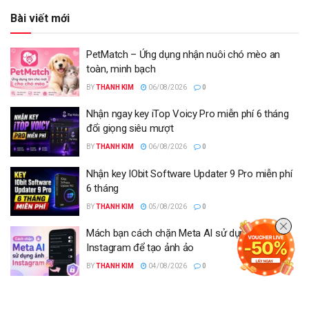
Bài viết mới
PetMatch – Ứng dụng nhận nuôi chó mèo an
toàn, minh bạch
BY
THANH KIM
06/08/2026
0
Nhận ngay key iTop Voicy Pro miễn phí 6 tháng
đổi giọng siêu mượt
BY
THANH KIM
06/08/2026
0
Nhận key IObit Software Updater 9 Pro miễn phí
6 tháng
BY
THANH KIM
05/08/2026
0
Mách bạn cách chặn Meta AI sử dụng ảnh
Instagram để tạo ảnh ảo
BY
THANH KIM
04/08/2026
0