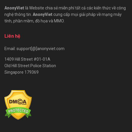
AnonyViet
là Website chia sẻ miễn phí tất cả các kiến thức về công
nghệ thông tin.
AnonyViet
cung cấp mọi giải pháp về mạng máy
tính, phần mềm, đồ họa và MMO.
Liên hệ
Email: support[@]anonyviet.com
1409 Hill Street #01-01A
Old Hill Street Police Station
Singapore 179369