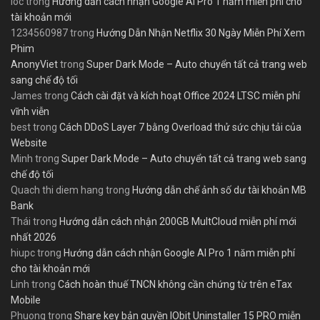
loc
trong
Hướng dẫn cách nhận Google AI Pro 1 năm miễn phí cho
tài khoản mới
1234560987
trong
Hướng Dẫn Nhận Netflix 30 Ngày Miễn Phí Xem
Phim
AnonyViet
trong
Super Dark Mode – Auto chuyển tất cả trang web
sang chế độ tối
James
trong
Cách cài đặt và kích hoạt Office 2024 LTSC miễn phí
vĩnh viễn
best
trong
Cách DDoS Layer 7 bằng Overload thử sức chịu tải của
Website
Minh
trong
Super Dark Mode – Auto chuyển tất cả trang web sang
chế độ tối
Quach thi diem hang
trong
Hướng dẫn chế ảnh số dư tài khoản MB
Bank
Thái
trong
Hướng dẫn cách nhận 200GB MultCloud miễn phí mới
nhất 2026
hiupc
trong
Hướng dẫn cách nhận Google AI Pro 1 năm miễn phí
cho tài khoản mới
Linh
trong
Cách hoàn thuế TNCN không cần chứng từ trên eTax
Mobile
Phuong
trong
Share key bản quyền IObit Uninstaller 15 PRO miễn