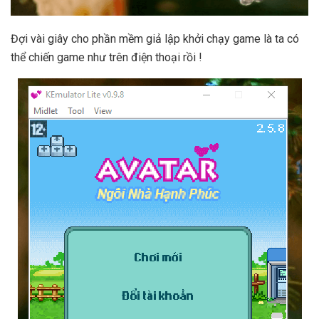
Đợi vài giây cho phần mềm giả lập khởi chạy game là ta có
thể chiến game như trên điện thoại rồi !