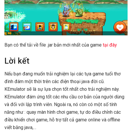
Bạn có thể tải về file .jar bản mới nhất của game
tại đây
Lời kết
Nếu bạn đang muốn trải nghiệm lại các tựa game tuổi thơ
đình đám một thời trên các điện thoại java đời cũ.
KEmulator sẽ là sự lựa chọn tốt nhất cho trải nghiệm này.
KEmulator đám ứng tốt các nhu cầu cơ bản của người dùng
và đối với lập trình viên. Ngoài ra, nó còn có một số tính
năng như : quay màn hình chơi game, tự do điều chỉnh các
điều khiển chơi game, hỗ trợ tất cả game online và offline
viết bằng java,…