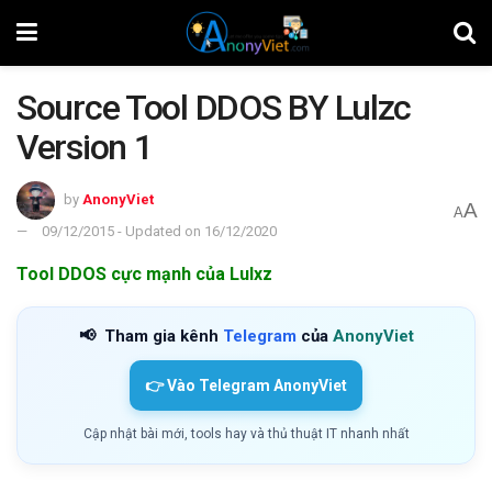
Source Tool DDOS BY Lulzc
Version 1
by
AnonyViet
A
A
09/12/2015 - Updated on 16/12/2020
Tool DDOS cực mạnh của Lulxz
📢
Tham gia kênh
Telegram
của
AnonyViet
👉 Vào Telegram AnonyViet
Cập nhật bài mới, tools hay và thủ thuật IT nhanh nhất