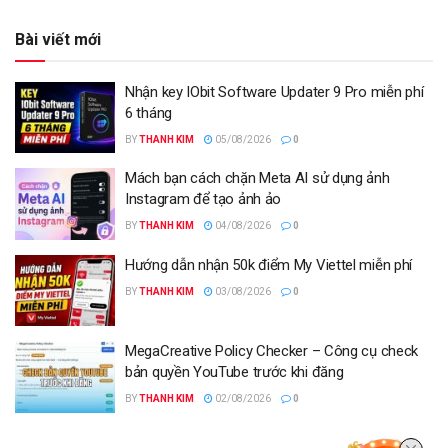
Bài viết mới
Nhận key IObit Software Updater 9 Pro miễn phí
6 tháng
BY
THANH KIM
05/08/2026
0
Mách bạn cách chặn Meta AI sử dụng ảnh
Instagram để tạo ảnh ảo
BY
THANH KIM
04/08/2026
0
Hướng dẫn nhận 50k điểm My Viettel miễn phí
BY
THANH KIM
03/08/2026
0
MegaCreative Policy Checker – Công cụ check
bản quyền YouTube trước khi đăng
BY
THANH KIM
02/08/2026
0