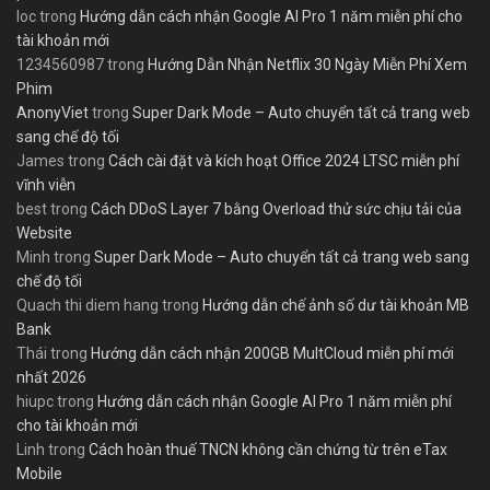
loc
trong
Hướng dẫn cách nhận Google AI Pro 1 năm miễn phí cho
tài khoản mới
1234560987
trong
Hướng Dẫn Nhận Netflix 30 Ngày Miễn Phí Xem
Phim
AnonyViet
trong
Super Dark Mode – Auto chuyển tất cả trang web
sang chế độ tối
James
trong
Cách cài đặt và kích hoạt Office 2024 LTSC miễn phí
vĩnh viễn
best
trong
Cách DDoS Layer 7 bằng Overload thử sức chịu tải của
Website
Minh
trong
Super Dark Mode – Auto chuyển tất cả trang web sang
chế độ tối
Quach thi diem hang
trong
Hướng dẫn chế ảnh số dư tài khoản MB
Bank
Thái
trong
Hướng dẫn cách nhận 200GB MultCloud miễn phí mới
nhất 2026
hiupc
trong
Hướng dẫn cách nhận Google AI Pro 1 năm miễn phí
cho tài khoản mới
Linh
trong
Cách hoàn thuế TNCN không cần chứng từ trên eTax
Mobile