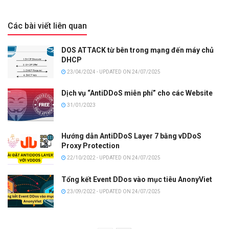
Các bài viết liên quan
DOS ATTACK từ bên trong mạng đến máy chủ
DHCP
23/04/2024 - UPDATED ON 24/07/2025
Dịch vụ “AntiDDoS miễn phí” cho các Website
31/01/2023
Hướng dẫn AntiDDoS Layer 7 bằng vDDoS
Proxy Protection
22/10/2022 - UPDATED ON 24/07/2025
Tổng kết Event DDos vào mục tiêu AnonyViet
23/09/2022 - UPDATED ON 24/07/2025