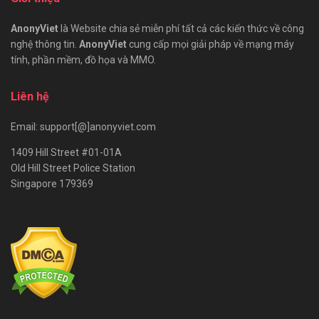
AnonyViet
là Website chia sẻ miễn phí tất cả các kiến thức về công
nghệ thông tin.
AnonyViet
cung cấp mọi giải pháp về mạng máy
tính, phần mềm, đồ họa và MMO.
Liên hệ
Email: support[@]anonyviet.com
1409 Hill Street #01-01A
Old Hill Street Police Station
Singapore 179369