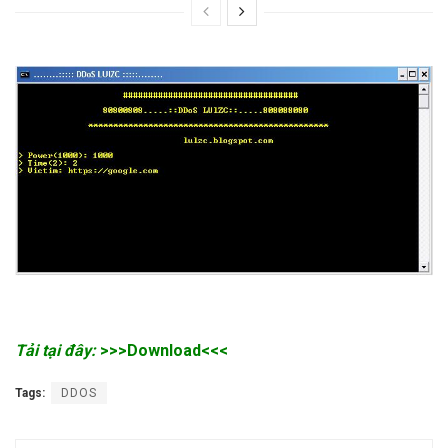
Tải tại đây:
>>>Download<<<
Tags:
DDOS