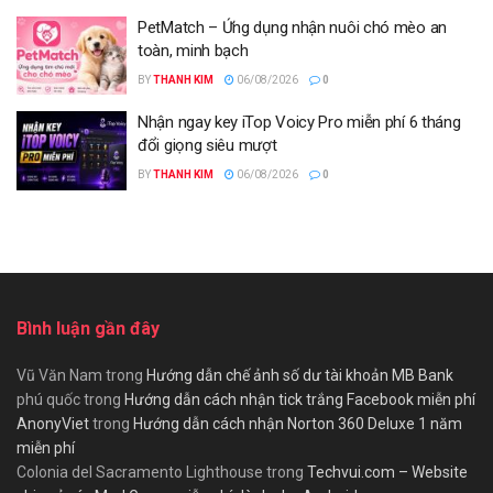
PetMatch – Ứng dụng nhận nuôi chó mèo an
toàn, minh bạch
BY
THANH KIM
06/08/2026
0
Nhận ngay key iTop Voicy Pro miễn phí 6 tháng
đổi giọng siêu mượt
BY
THANH KIM
06/08/2026
0
Bình luận gần đây
Vũ Văn Nam
trong
Hướng dẫn chế ảnh số dư tài khoản MB Bank
phú quốc
trong
Hướng dẫn cách nhận tick trắng Facebook miễn phí
AnonyViet
trong
Hướng dẫn cách nhận Norton 360 Deluxe 1 năm
miễn phí
Colonia del Sacramento Lighthouse
trong
Techvui.com – Website