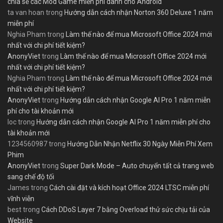
chia sẻ các Mod Game miễn phí dành cho Android
ta van hoan
trong
Hướng dẫn cách nhận Norton 360 Deluxe 1 năm
miễn phí
Nghia Pham
trong
Làm thế nào để mua Microsoft Office 2024 mới
nhất với chi phí tiết kiệm?
AnonyViet
trong
Làm thế nào để mua Microsoft Office 2024 mới
nhất với chi phí tiết kiệm?
Nghia Pham
trong
Làm thế nào để mua Microsoft Office 2024 mới
nhất với chi phí tiết kiệm?
AnonyViet
trong
Hướng dẫn cách nhận Google AI Pro 1 năm miễn
phí cho tài khoản mới
loc
trong
Hướng dẫn cách nhận Google AI Pro 1 năm miễn phí cho
tài khoản mới
1234560987
trong
Hướng Dẫn Nhận Netflix 30 Ngày Miễn Phí Xem
Phim
AnonyViet
trong
Super Dark Mode – Auto chuyển tất cả trang web
sang chế độ tối
James
trong
Cách cài đặt và kích hoạt Office 2024 LTSC miễn phí
vĩnh viễn
best
trong
Cách DDoS Layer 7 bằng Overload thử sức chịu tải của
Website