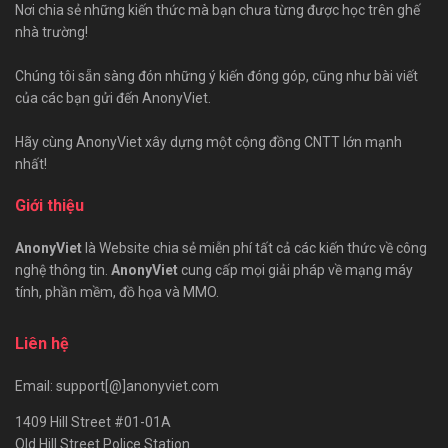
Nơi chia sẻ những kiến thức mà bạn chưa từng được học trên ghế
nhà trường!
Chúng tôi sẵn sàng đón những ý kiến đóng góp, cũng như bài viết
của các bạn gửi đến AnonyViet.
Hãy cùng AnonyViet xây dựng một cộng đồng CNTT lớn mạnh
nhất!
Giới thiệu
AnonyViet
là Website chia sẻ miễn phí tất cả các kiến thức về công
nghệ thông tin.
AnonyViet
cung cấp mọi giải pháp về mạng máy
tính, phần mềm, đồ họa và MMO.
Liên hệ
Email: support[@]anonyviet.com
1409 Hill Street #01-01A
Old Hill Street Police Station