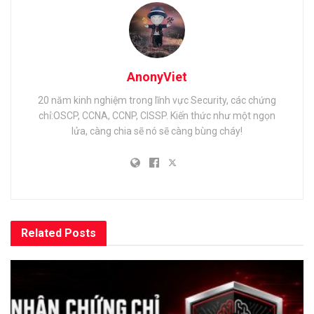
AnonyViet
20 năm kinh nghiệm trong lĩnh vực Security, các chứng
chỉ:OSCP, CCNA, CCNP, CISSP. Kiến thức như một ngọn
lửa, càng chia sẽ nó sẽ càng bùng cháy!
Related
Posts