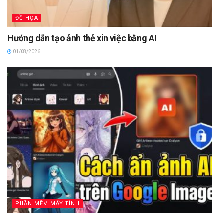
ĐỒ HỌA
Hướng dẫn tạo ảnh thẻ xin việc bằng AI
01/08/2026
PHẦN MỀM MÁY TÍNH