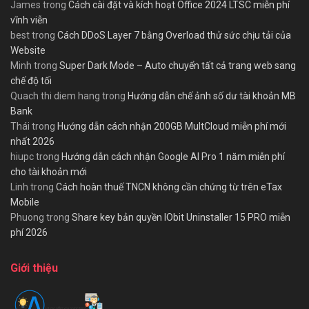
James
trong
Cách cài đặt và kích hoạt Office 2024 LTSC miễn phí
vĩnh viễn
best
trong
Cách DDoS Layer 7 bằng Overload thử sức chịu tải của
Website
Minh
trong
Super Dark Mode – Auto chuyển tất cả trang web sang
chế độ tối
Quach thi diem hang
trong
Hướng dẫn chế ảnh số dư tài khoản MB
Bank
Thái
trong
Hướng dẫn cách nhận 200GB MultCloud miễn phí mới
nhất 2026
hiupc
trong
Hướng dẫn cách nhận Google AI Pro 1 năm miễn phí
cho tài khoản mới
Linh
trong
Cách hoàn thuế TNCN không cần chứng từ trên eTax
Mobile
Phuong
trong
Share key bản quyền IObit Uninstaller 15 PRO miễn
phí 2026
Giới thiệu