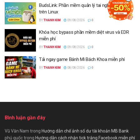
BudsLink: Phần mềm quản lý tai nghe Bluetooth
trên Linux
BY
THANH KIM
09/08/2026
0
Khóa học bypass phần mềm diệt virus và EDR
miễn phí
BY
THANH KIM
09/08/2026
0
Tải ngay game Bánh Mì Bách Khoa miễn phí
BY
THANH KIM
08/08/2026
0
Bình luận gần đây
Vũ Văn Nam
trong
Hướng dẫn chế ảnh số dư tài khoản MB Bank
phú quốc
trong
Hướng dẫn cách nhận tick trắng Facebook miễn phí