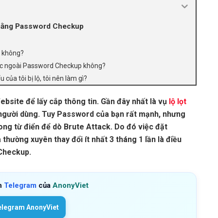
 bằng Password Checkup
n không?
hác ngoài Password Checkup không?
ủa tôi bị lộ, tôi nên làm gì?
bsite để lấy cắp thông tin. Gần đây nhất là vụ
lộ lọt
gười dùng. Tuy Password của bạn rất mạnh, nhưng
ong từ điển để dò Brute Attack. Do đó việc đặt
hường xuyên thay đổi ít nhất 3 tháng 1 lần là điều
Checkup.
h
Telegram
của
AnonyViet
elegram AnonyViet