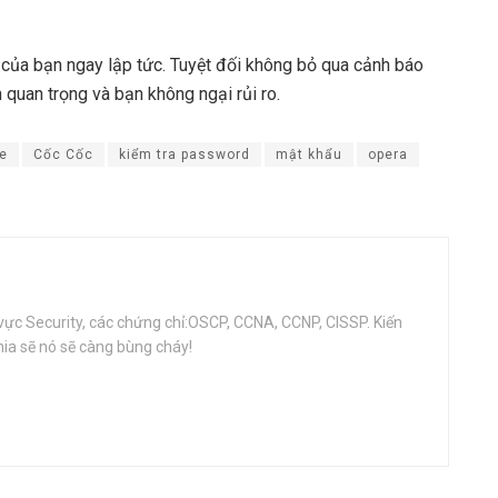
của bạn ngay lập tức. Tuyệt đối không bỏ qua cảnh báo
 quan trọng và bạn không ngại rủi ro.
e
Cốc Cốc
kiểm tra password
mật khẩu
opera
vực Security, các chứng chỉ:OSCP, CCNA, CCNP, CISSP. Kiến
ia sẽ nó sẽ càng bùng cháy!