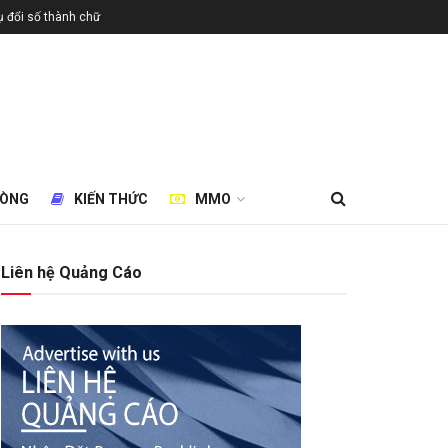
 đổi số thành chữ
HÒNG
KIẾN THỨC
MMO
Liên hệ Quảng Cáo