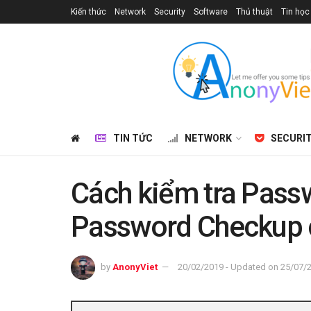
Kiến thức
Network
Security
Software
Thủ thuật
Tin học
TIN TỨC
NETWORK
SECURI
Cách kiểm tra Pass
Password Checkup 
by
AnonyViet
20/02/2019 - Updated on 25/07/