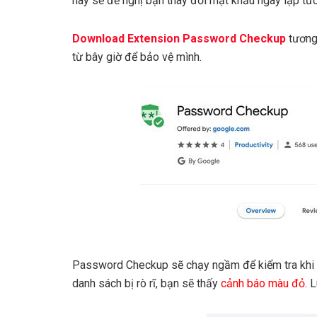
này sẽ đề nghị bạn thay đổi mật khẩu ngay lập tức
Download Extension Password Checkup
tương
từ bây giờ để bảo vệ mình.
Password Checkup sẽ chạy ngầm để kiểm tra khi 
danh sách bị rò rĩ, bạn sẽ thấy
cảnh báo màu đỏ
. 