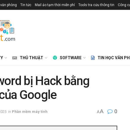
 văn phòng
Tin tức
Mail ảo tạm thời miễn phí
Tools tra cứu thông tin
Công cụ
TY
THỦ THUẬT
SOFTWARE
TIN HỌC VĂN P
word bị Hack bằng
của Google
A
0
2025
in
Phần mềm máy tính
A