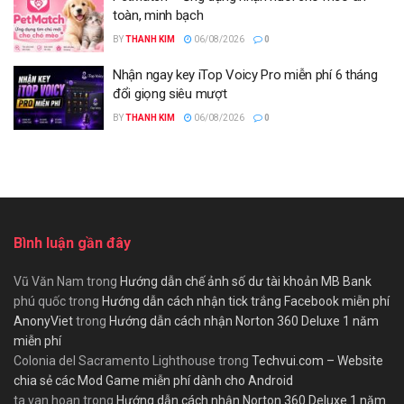
toàn, minh bạch
BY
THANH KIM
06/08/2026
0
Nhận ngay key iTop Voicy Pro miễn phí 6 tháng
đổi giọng siêu mượt
BY
THANH KIM
06/08/2026
0
Bình luận gần đây
Vũ Văn Nam
trong
Hướng dẫn chế ảnh số dư tài khoản MB Bank
phú quốc
trong
Hướng dẫn cách nhận tick trắng Facebook miễn phí
AnonyViet
trong
Hướng dẫn cách nhận Norton 360 Deluxe 1 năm
miễn phí
Colonia del Sacramento Lighthouse
trong
Techvui.com – Website
chia sẻ các Mod Game miễn phí dành cho Android
ta van hoan
trong
Hướng dẫn cách nhận Norton 360 Deluxe 1 năm