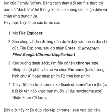
lọc của Family Safety. Bằng cách thay đổi tên file thực thi,
bạn sẽ “đánh lừa” hệ thống, khiến nó không còn nhận diện và
chặn ứng dụng nữa.
Hãy thực hiện theo các bước sau:
Mở
File Explorer.
Sao chép và dán đường dẫn dưới đây vào thanh địa chỉ
của File Explorer, sau đó nhấn
Enter
:
C:\Program
Files\Google\Chrome\Application\
Kéo xuống danh sách, tìm file có tên
chrome.exe
.
Nhấp chuột phải vào nó và chọn
Rename
(biểu tượng
hình chữ A) hoặc nhấn phím F2 trên bàn phím.
Thay đổi tên từ chrome.exe thành
chrome1.exe
(hoặc
bất kỳ tên nào khác bạn muốn, ví dụ: mychrome.exe).
Nhấn Enter để lưu lại.
Bây giờ, hãy nhấp đúp vào tệp chrome1.exe vừa đổi tên.