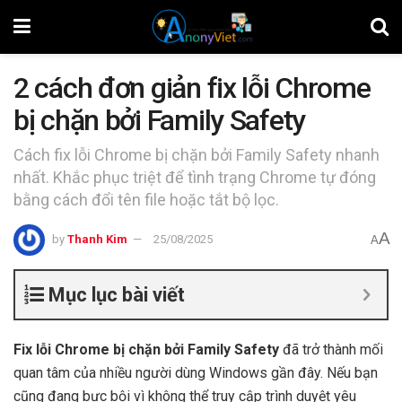
2 cách đơn giản fix lỗi Chrome
bị chặn bởi Family Safety
Cách fix lỗi Chrome bị chặn bởi Family Safety nhanh
nhất. Khắc phục triệt để tình trạng Chrome tự đóng
bằng cách đổi tên file hoặc tắt bộ lọc.
A
by
Thanh Kim
25/08/2025
A
Mục lục bài viết
Fix lỗi Chrome bị chặn bởi Family Safety
đã trở thành mối
quan tâm của nhiều người dùng Windows gần đây. Nếu bạn
cũng đang bực bội vì không thể truy cập trình duyệt yêu