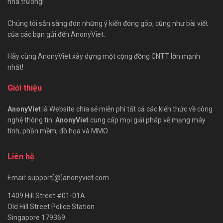
nhà trường!
Chúng tôi sẵn sàng đón những ý kiến đóng góp, cũng như bài viết
của các bạn gửi đến AnonyViet.
Hãy cùng AnonyViet xây dựng một cộng đồng CNTT lớn mạnh
nhất!
Giới thiệu
AnonyViet
là Website chia sẻ miễn phí tất cả các kiến thức về công
nghệ thông tin.
AnonyViet
cung cấp mọi giải pháp về mạng máy
tính, phần mềm, đồ họa và MMO.
Liên hệ
Email: support[@]anonyviet.com
1409 Hill Street #01-01A
Old Hill Street Police Station
Singapore 179369