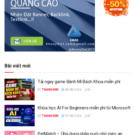
Bài viết mới
Tải ngay game Bánh Mì Bách Khoa miễn phí
BY
THANH KIM
08/08/2026
0
Khóa học AI For Beginners miễn phí từ Microsoft
BY
THANH KIM
07/08/2026
0
PetMatch – Ứng dụng nhận nuôi chó mèo an