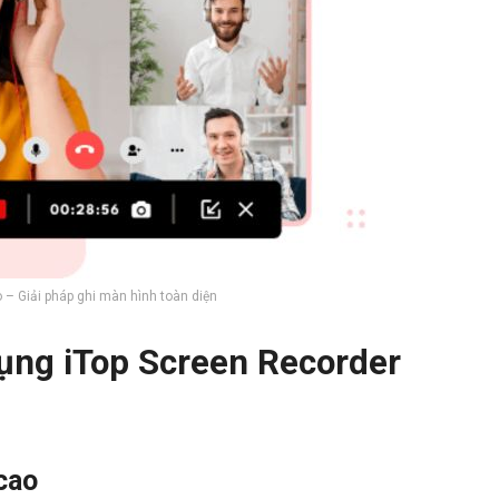
 – Giải pháp ghi màn hình toàn diện
 dụng iTop Screen Recorder
 cao