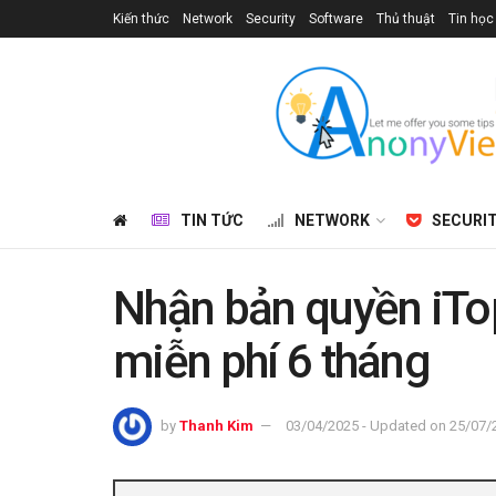
Kiến thức
Network
Security
Software
Thủ thuật
Tin học
TIN TỨC
NETWORK
SECURI
Nhận bản quyền iTo
miễn phí 6 tháng
by
Thanh Kim
03/04/2025 - Updated on 25/07/