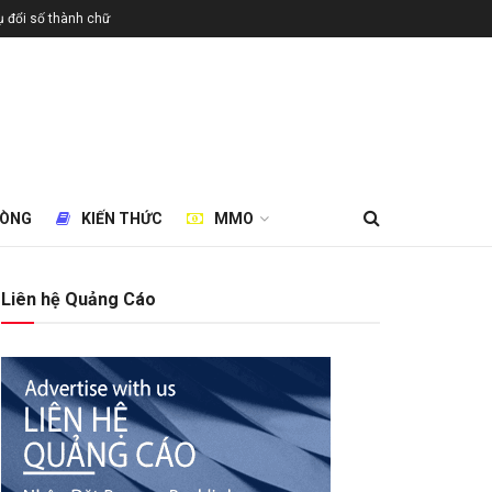
 đổi số thành chữ
HÒNG
KIẾN THỨC
MMO
Liên hệ Quảng Cáo