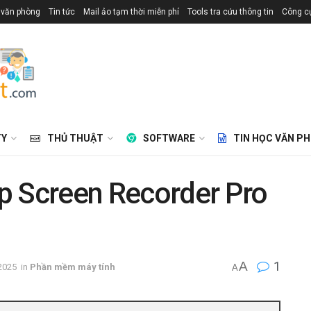
 văn phòng
Tin tức
Mail ảo tạm thời miễn phí
Tools tra cứu thông tin
Công cụ
TY
THỦ THUẬT
SOFTWARE
TIN HỌC VĂN P
p Screen Recorder Pro
A
1
2025
in
Phần mềm máy tính
A