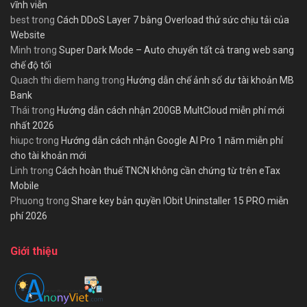
vĩnh viễn
best
trong
Cách DDoS Layer 7 bằng Overload thử sức chịu tải của
Website
Minh
trong
Super Dark Mode – Auto chuyển tất cả trang web sang
chế độ tối
Quach thi diem hang
trong
Hướng dẫn chế ảnh số dư tài khoản MB
Bank
Thái
trong
Hướng dẫn cách nhận 200GB MultCloud miễn phí mới
nhất 2026
hiupc
trong
Hướng dẫn cách nhận Google AI Pro 1 năm miễn phí
cho tài khoản mới
Linh
trong
Cách hoàn thuế TNCN không cần chứng từ trên eTax
Mobile
Phuong
trong
Share key bản quyền IObit Uninstaller 15 PRO miễn
phí 2026
Giới thiệu