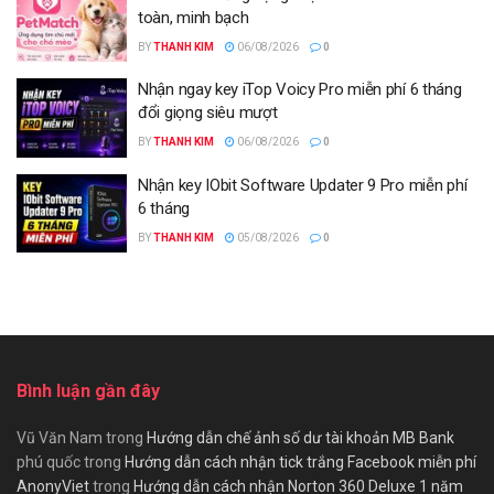
toàn, minh bạch
BY
THANH KIM
06/08/2026
0
Nhận ngay key iTop Voicy Pro miễn phí 6 tháng
đổi giọng siêu mượt
BY
THANH KIM
06/08/2026
0
Nhận key IObit Software Updater 9 Pro miễn phí
6 tháng
BY
THANH KIM
05/08/2026
0
Bình luận gần đây
Vũ Văn Nam
trong
Hướng dẫn chế ảnh số dư tài khoản MB Bank
phú quốc
trong
Hướng dẫn cách nhận tick trắng Facebook miễn phí
AnonyViet
trong
Hướng dẫn cách nhận Norton 360 Deluxe 1 năm