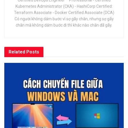
Kubernetes Administrator (CKA) - HashiCorp Certified:
Terraform Associate - Docker Certified Associate (DCA)
Có người không dám bước vì sợ gãy chân, nhưng sợ gãy
chân mà không dám bước đi thì khác nào chân đã gãy.
Related
Posts