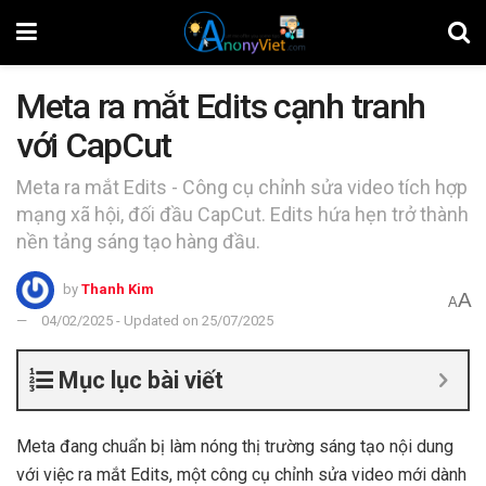
Meta ra mắt Edits cạnh tranh
với CapCut
Meta ra mắt Edits - Công cụ chỉnh sửa video tích hợp
mạng xã hội, đối đầu CapCut. Edits hứa hẹn trở thành
nền tảng sáng tạo hàng đầu.
by
Thanh Kim
A
A
04/02/2025 - Updated on 25/07/2025
Mục lục bài viết
Meta đang chuẩn bị làm nóng thị trường sáng tạo nội dung
với việc ra mắt Edits, một công cụ chỉnh sửa video mới dành