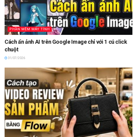
PHẦN MỀM MÁY TÍNH
Cách ẩn ảnh AI trên Google Image chỉ với 1 cú click
chuột
31/07/2026