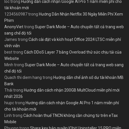
loc
trong
Hướng dẫn cách nhận Google AI Pro 1 năm miễn phí cho
tài khoản mới
1234560987
trong
Hướng Dẫn Nhận Netflix 30 Ngày Miễn Phí Xem
Phim
AnonyViet
trong
Super Dark Mode – Auto chuyển tất cả trang web
sang chế độ tối
James
trong
Cách cài đặt và kích hoạt Office 2024 LTSC miễn phí
vĩnh viễn
best
trong
Cách DDoS Layer 7 bằng Overload thử sức chịu tải của
Website
Minh
trong
Super Dark Mode – Auto chuyển tất cả trang web sang
chế độ tối
Quach thi diem hang
trong
Hướng dẫn chế ảnh số dư tài khoản MB
Bank
Thái
trong
Hướng dẫn cách nhận 200GB MultCloud miễn phí mới
nhất 2026
hiupc
trong
Hướng dẫn cách nhận Google AI Pro 1 năm miễn phí
cho tài khoản mới
Linh
trong
Cách hoàn thuế TNCN không cần chứng từ trên eTax
Mobile
Phuong
trong
Share key bản quyền IObit Uninstaller 15 PRO miễn