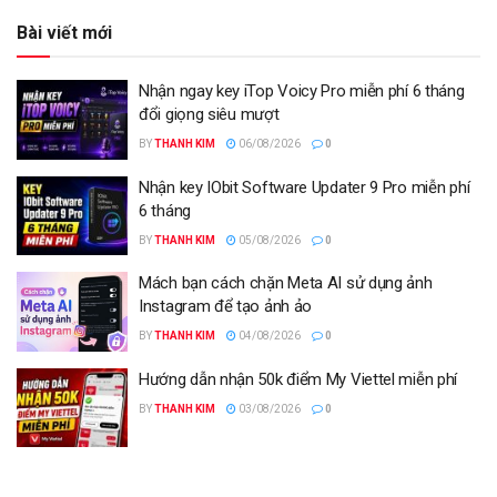
Bài viết mới
Nhận ngay key iTop Voicy Pro miễn phí 6 tháng
đổi giọng siêu mượt
BY
THANH KIM
06/08/2026
0
Nhận key IObit Software Updater 9 Pro miễn phí
6 tháng
BY
THANH KIM
05/08/2026
0
Mách bạn cách chặn Meta AI sử dụng ảnh
Instagram để tạo ảnh ảo
BY
THANH KIM
04/08/2026
0
Hướng dẫn nhận 50k điểm My Viettel miễn phí
BY
THANH KIM
03/08/2026
0