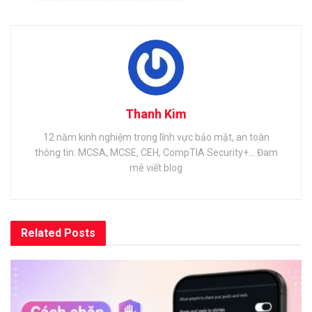
Thanh Kim
12 năm kinh nghiệm trong lĩnh vực bảo mật, an toàn
thông tin: MCSA, MCSE, CEH, CompTIA Security+... Đam
mê viết blog
Related
Posts