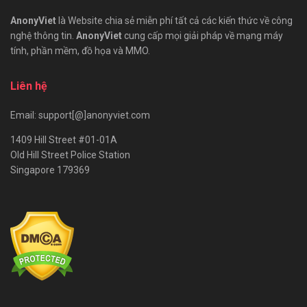
AnonyViet
là Website chia sẻ miễn phí tất cả các kiến thức về công
nghệ thông tin.
AnonyViet
cung cấp mọi giải pháp về mạng máy
tính, phần mềm, đồ họa và MMO.
Liên hệ
Email: support[@]anonyviet.com
1409 Hill Street #01-01A
Old Hill Street Police Station
Singapore 179369