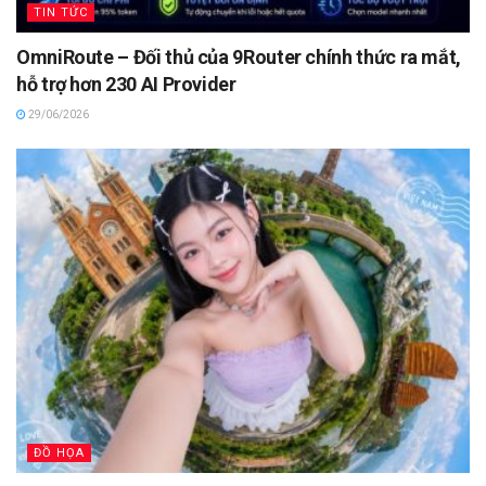
TIN TỨC
OmniRoute – Đối thủ của 9Router chính thức ra mắt,
hỗ trợ hơn 230 AI Provider
29/06/2026
ĐỒ HỌA