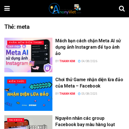
Thẻ:
meta
Mách bạn cách chặn Meta AI sử
PHẦN MỀM ĐIỆN THOẠI
dụng ảnh Instagram để tạo ảnh
ảo
BY
THANH KIM
04/08/2026
Chơi thử Game nhận diện lừa đảo
KIẾN THỨC
của Meta – Facebook
BY
THANH KIM
05/08/2025
Nguyên nhân các group
FACEBOOK
Facebook bay màu hàng loạt