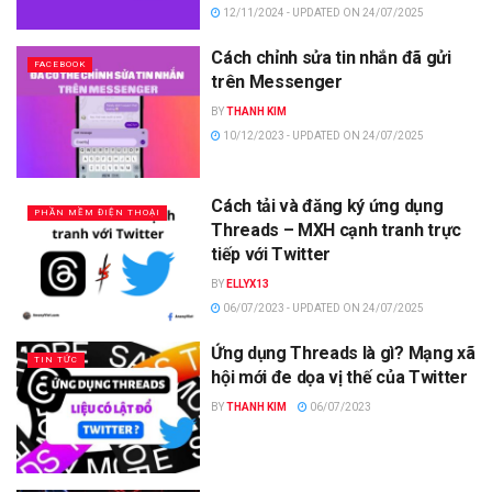
12/11/2024 - UPDATED ON 24/07/2025
Cách chỉnh sửa tin nhắn đã gửi
FACEBOOK
trên Messenger
BY
THANH KIM
10/12/2023 - UPDATED ON 24/07/2025
Cách tải và đăng ký ứng dụng
PHẦN MỀM ĐIỆN THOẠI
Threads – MXH cạnh tranh trực
tiếp với Twitter
BY
ELLYX13
06/07/2023 - UPDATED ON 24/07/2025
Ứng dụng Threads là gì? Mạng xã
TIN TỨC
hội mới đe dọa vị thế của Twitter
BY
THANH KIM
06/07/2023