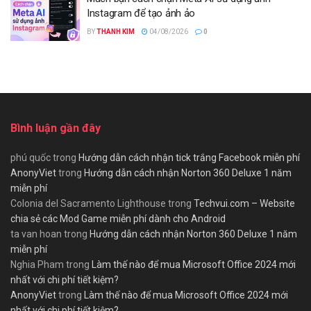
Instagram để tạo ảnh ảo
BY
THANH KIM
04/08/2026
0
Bình luận gần đây
phú quốc
trong
Hướng dẫn cách nhận tick trắng Facebook miễn phí
AnonyViet
trong
Hướng dẫn cách nhận Norton 360 Deluxe 1 năm
miễn phí
Colonia del Sacramento Lighthouse
trong
Techvui.com – Website
chia sẻ các Mod Game miễn phí dành cho Android
ta van hoan
trong
Hướng dẫn cách nhận Norton 360 Deluxe 1 năm
miễn phí
Nghia Pham
trong
Làm thế nào để mua Microsoft Office 2024 mới
nhất với chi phí tiết kiệm?
AnonyViet
trong
Làm thế nào để mua Microsoft Office 2024 mới
nhất với chi phí tiết kiệm?