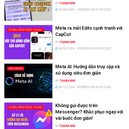
BY
THANH KIM
25/06/2025 - UPDATED ON 25/07/2025
Meta ra mắt Edits cạnh tranh với
PHẦN MỀM ĐIỆN THOẠI
CapCut
BY
THANH KIM
04/02/2025 - UPDATED ON 25/07/2025
Meta AI: Hướng dẫn truy cập và
FACEBOOK
sử dụng siêu đơn giản
BY
THANH KIM
05/12/2024 - UPDATED ON 24/07/2025
Không gọi được trên
PHẦN MỀM ĐIỆN THOẠI
Messenger? Khắc phục ngay với
vài bước đơn giản!
BY
THANH KIM