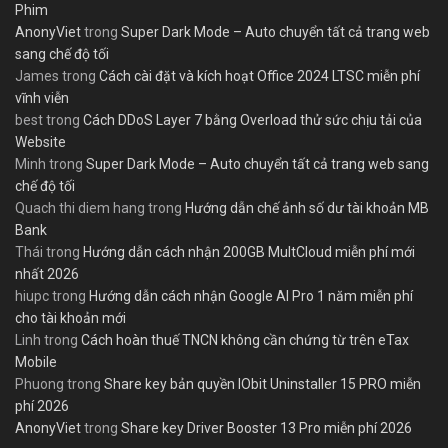
Phim
AnonyViet
trong
Super Dark Mode – Auto chuyển tất cả trang web
sang chế độ tối
James
trong
Cách cài đặt và kích hoạt Office 2024 LTSC miễn phí
vĩnh viễn
best
trong
Cách DDoS Layer 7 bằng Overload thử sức chịu tải của
Website
Minh
trong
Super Dark Mode – Auto chuyển tất cả trang web sang
chế độ tối
Quach thi diem hang
trong
Hướng dẫn chế ảnh số dư tài khoản MB
Bank
Thái
trong
Hướng dẫn cách nhận 200GB MultCloud miễn phí mới
nhất 2026
hiupc
trong
Hướng dẫn cách nhận Google AI Pro 1 năm miễn phí
cho tài khoản mới
Linh
trong
Cách hoàn thuế TNCN không cần chứng từ trên eTax
Mobile
Phuong
trong
Share key bản quyền IObit Uninstaller 15 PRO miễn
phí 2026
AnonyViet
trong
Share key Driver Booster 13 Pro miễn phí 2026