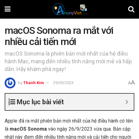
macOS Sonoma ra mắt với
nhiều cải tiến mới
macOS Sonoma là phiên bản mới nhất của hệ điều
hành Mac, mang đến nhiều tính năng mới mẻ và hấp
dẫn. Hãy khám phá ngay!
A
by
Thanh Kim
29/09/2023
A
Mục lục bài viết
Apple đã ra mắt phiên bản mới nhất của hệ điều hành có tên
là
macOS Sonoma
vào ngày 26/9/2023 vừa qua. Bản cập
nhật này đem đến nhiều tính năng mới và cải tiến cho người