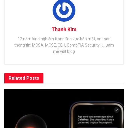
Thanh Kim
12 năm kinh nghiệm trong lĩnh vực bảo mật, an toàn
thông tin: MCSA, MCSE, CEH, CompTIA Security+... Đam
mê viết blog
Related
Posts