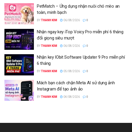
PetMatch – Ứng dụng nhận nuôi chó mèo an
toàn, minh bạch
BY
THANH KIM
06/08/2026
0
Nhận ngay key iTop Voicy Pro miễn phí 6 tháng
đổi giọng siêu mượt
BY
THANH KIM
06/08/2026
0
Nhận key IObit Software Updater 9 Pro miễn phí
6 tháng
BY
THANH KIM
05/08/2026
0
Mách bạn cách chặn Meta AI sử dụng ảnh
Instagram để tạo ảnh ảo
BY
THANH KIM
04/08/2026
0