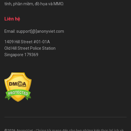
tính, phần mềm, đồ họa và MMO.
Liên hệ
Email: support[@]anonyviet.com
1409 Hill Street #01-01A
Old Hill Street Police Station
Singapore 179369
©2026
AnonyViet - Chúng tôi mang đến cho bạn những kiến thức bổ ích về