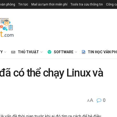
 văn phòng
Tin tức
Mail ảo tạm thời miễn phí
Tools tra cứu thông tin
Công cụ
TY
THỦ THUẬT
SOFTWARE
TIN HỌC VĂN P
ã có thể chạy Linux và
A
0
A
là vấn đề thời gian trước khi ai đó tìm ra cách để hệ điều