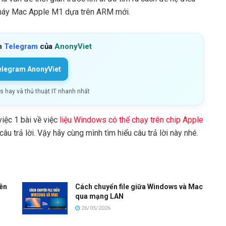
máy Mac Apple M1 dựa trên ARM mới.
h
Telegram
của
AnonyViet
elegram AnonyViet
ls hay và thủ thuật IT nhanh nhất
việc 1 bài về việc
liệu Windows có thể chạy trên chip Apple
âu trả lời. Vậy hãy cùng mình tìm hiểu câu trả lời này nhé.
rên
Cách chuyển file giữa Windows và Mac
qua mạng LAN
26/05/2026