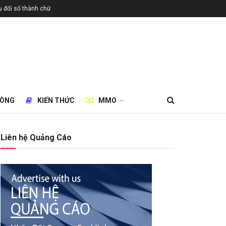
 đổi số thành chữ
HÒNG
KIẾN THỨC
MMO
Liên hệ Quảng Cáo