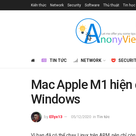
Kiến thức
Network
Security
Software
Thủ thuật
Tin học
TIN TỨC
NETWORK
SECURI
Mac Apple M1 hiện đ
Windows
by
Ellyx13
05/12/2020
in
Tin tức
Vì bạn đã có thể chạy Linux trên ARM, nên chỉ còn 