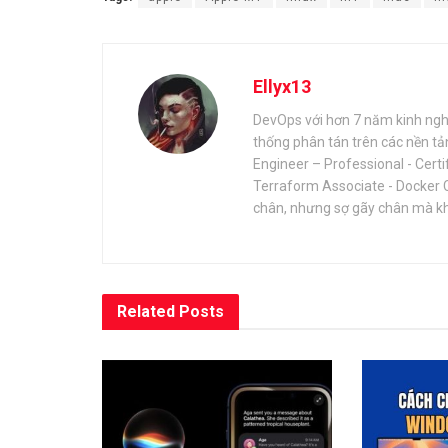
Ellyx13
DevOps với hơn 7 năm kinh nghi
thống phân tán trên các nền t
Engineer – Professional - Certi
Terraform Associate - Docker 
chân, nhưng sợ gãy chân mà kh
Related
Posts