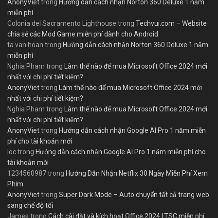
AnonyViet
trong
Hướng dẫn cách nhận Norton 360 Deluxe 1 năm
miễn phí
Colonia del Sacramento Lighthouse
trong
Techvui.com – Website
chia sẻ các Mod Game miễn phí dành cho Android
ta van hoan
trong
Hướng dẫn cách nhận Norton 360 Deluxe 1 năm
miễn phí
Nghia Pham
trong
Làm thế nào để mua Microsoft Office 2024 mới
nhất với chi phí tiết kiệm?
AnonyViet
trong
Làm thế nào để mua Microsoft Office 2024 mới
nhất với chi phí tiết kiệm?
Nghia Pham
trong
Làm thế nào để mua Microsoft Office 2024 mới
nhất với chi phí tiết kiệm?
AnonyViet
trong
Hướng dẫn cách nhận Google AI Pro 1 năm miễn
phí cho tài khoản mới
loc
trong
Hướng dẫn cách nhận Google AI Pro 1 năm miễn phí cho
tài khoản mới
1234560987
trong
Hướng Dẫn Nhận Netflix 30 Ngày Miễn Phí Xem
Phim
AnonyViet
trong
Super Dark Mode – Auto chuyển tất cả trang web
sang chế độ tối
James
trong
Cách cài đặt và kích hoạt Office 2024 LTSC miễn phí