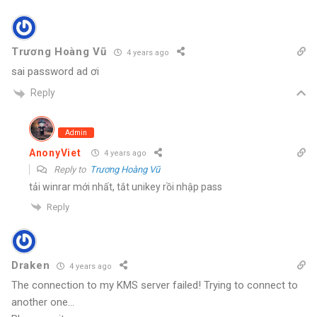
Trương Hoàng Vũ
4 years ago
sai password ad ơi
Reply
Admin
AnonyViet
4 years ago
Reply to
Trương Hoàng Vũ
tải winrar mới nhất, tắt unikey rồi nhập pass
Reply
Draken
4 years ago
The connection to my KMS server failed! Trying to connect to
another one…