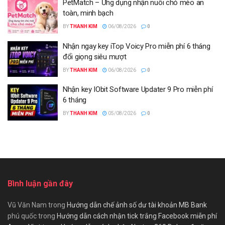
PetMatch – Ứng dụng nhận nuôi chó mèo an
toàn, minh bạch
BY
THANH KIM
06/08/2026
0
Nhận ngay key iTop Voicy Pro miễn phí 6 tháng
đổi giọng siêu mượt
BY
THANH KIM
06/08/2026
0
Nhận key IObit Software Updater 9 Pro miễn phí
6 tháng
BY
THANH KIM
05/08/2026
0
Bình luận gần đây
Vũ Văn Nam
trong
Hướng dẫn chế ảnh số dư tài khoản MB Bank
phú quốc
trong
Hướng dẫn cách nhận tick trắng Facebook miễn phí