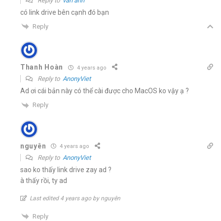
Reply to
văn anh
có link drive bên cạnh đó bạn
Reply
Thanh Hoàn
4 years ago
Reply to
AnonyViet
Ad ơi cái bản này có thể cài được cho MacOS ko vậy ạ ?
Reply
nguyên
4 years ago
Reply to
AnonyViet
sao ko thấy link drive zay ad ?
à thấy rồi, ty ad
Last edited 4 years ago by nguyên
Reply