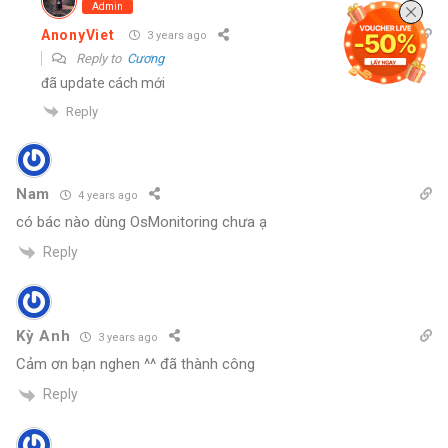
Admin
AnonyViet
3 years ago
Reply to
Cương
đã update cách mới
Reply
Nam
4 years ago
có bác nào dùng OsMonitoring chưa ạ
Reply
Kỳ Anh
3 years ago
Cảm ơn bạn nghen ^^ đã thành công
Reply