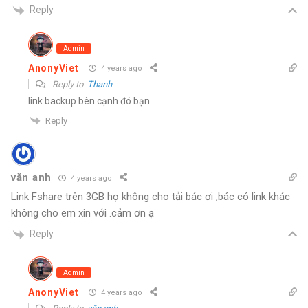
Reply
Admin
AnonyViet
4 years ago
Reply to
Thanh
link backup bên cạnh đó bạn
Reply
văn anh
4 years ago
Link Fshare trên 3GB họ không cho tải bác ơi ,bác có link khác
không cho em xin với .cảm ơn ạ
Reply
Admin
AnonyViet
4 years ago