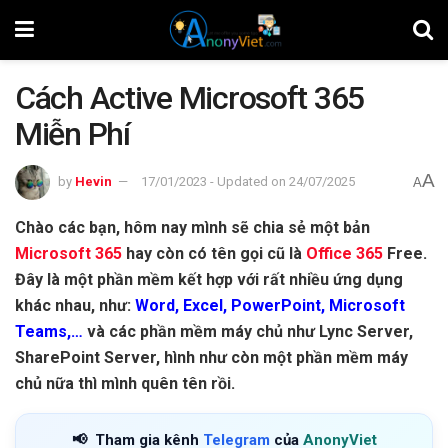
Cách Active Microsoft 365
Miễn Phí
A
by
Hevin
17/01/2023 - Updated on 24/07/2025
A
Chào các bạn, hôm nay mình sẽ chia sẻ một bản
Microsoft 365
hay còn có tên gọi cũ là
Office 365
Free.
Đây là một phần mềm kết hợp với rất nhiều ứng dụng
khác nhau, như:
Word, Excel, PowerPoint, Microsoft
Teams,…
và các phần mềm máy chủ như Lync Server,
SharePoint Server, hình như còn một phần mềm máy
chủ nữa thì mình quên tên rồi.
📢
Tham gia kênh
Telegram
của
AnonyViet