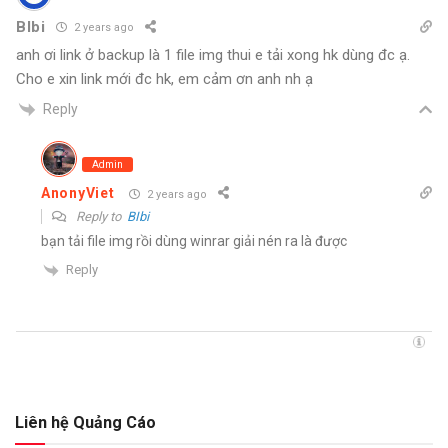
BIbi
2 years ago
anh ơi link ở backup là 1 file img thui e tải xong hk dùng đc ạ.
Cho e xin link mới đc hk, em cảm ơn anh nh ạ
Reply
Admin
AnonyViet
2 years ago
Reply to
BIbi
bạn tải file img rồi dùng winrar giải nén ra là được
Reply
Liên hệ Quảng Cáo