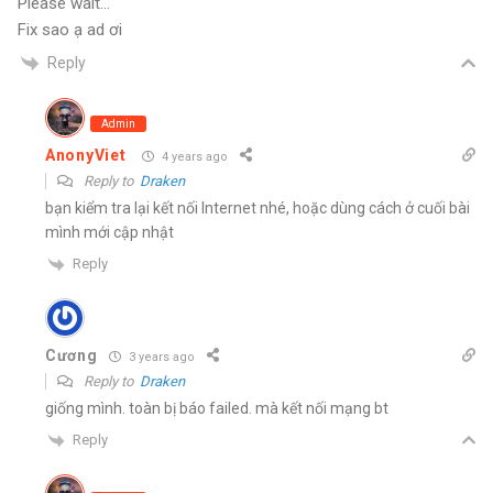
Please wait…
Fix sao ạ ad ơi
Reply
Admin
AnonyViet
4 years ago
Reply to
Draken
bạn kiểm tra lại kết nối Internet nhé, hoặc dùng cách ở cuối bài
mình mới cập nhật
Reply
Cương
3 years ago
Reply to
Draken
giống mình. toàn bị báo failed. mà kết nối mạng bt
Reply