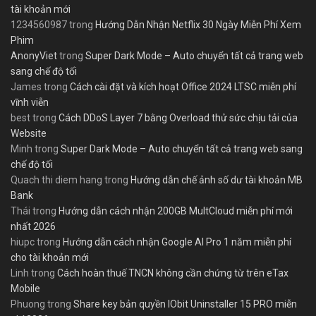
tài khoản mới
1234560987
trong
Hướng Dẫn Nhận Netflix 30 Ngày Miễn Phí Xem
Phim
AnonyViet
trong
Super Dark Mode – Auto chuyển tất cả trang web
sang chế độ tối
James
trong
Cách cài đặt và kích hoạt Office 2024 LTSC miễn phí
vĩnh viễn
best
trong
Cách DDoS Layer 7 bằng Overload thử sức chịu tải của
Website
Minh
trong
Super Dark Mode – Auto chuyển tất cả trang web sang
chế độ tối
Quach thi diem hang
trong
Hướng dẫn chế ảnh số dư tài khoản MB
Bank
Thái
trong
Hướng dẫn cách nhận 200GB MultCloud miễn phí mới
nhất 2026
hiupc
trong
Hướng dẫn cách nhận Google AI Pro 1 năm miễn phí
cho tài khoản mới
Linh
trong
Cách hoàn thuế TNCN không cần chứng từ trên eTax
Mobile
Phuong
trong
Share key bản quyền IObit Uninstaller 15 PRO miễn