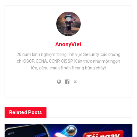
AnonyViet
20 năm kinh nghiệm trong lĩnh vực Security, các chứng
chỉ:OSCP, CCNA, CCNP, CISSP. Kiến thức như một ngọn
lửa, càng chia sẽ nó sẽ càng bùng cháy!
Related
Posts