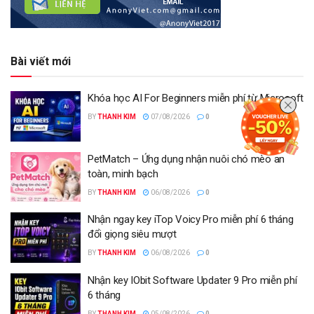
Bài viết mới
Khóa học AI For Beginners miễn phí từ Microsoft
BY
THANH KIM
07/08/2026
0
PetMatch – Ứng dụng nhận nuôi chó mèo an
toàn, minh bạch
BY
THANH KIM
06/08/2026
0
Nhận ngay key iTop Voicy Pro miễn phí 6 tháng
đổi giọng siêu mượt
BY
THANH KIM
06/08/2026
0
Nhận key IObit Software Updater 9 Pro miễn phí
6 tháng
BY
THANH KIM
05/08/2026
0