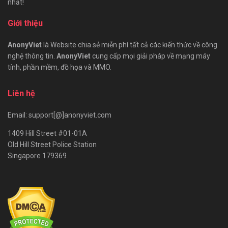
nhất!
Giới thiệu
AnonyViet
là Website chia sẻ miễn phí tất cả các kiến thức về công
nghệ thông tin.
AnonyViet
cung cấp mọi giải pháp về mạng máy
tính, phần mềm, đồ họa và MMO.
Liên hệ
Email: support[@]anonyviet.com
1409 Hill Street #01-01A
Old Hill Street Police Station
Singapore 179369