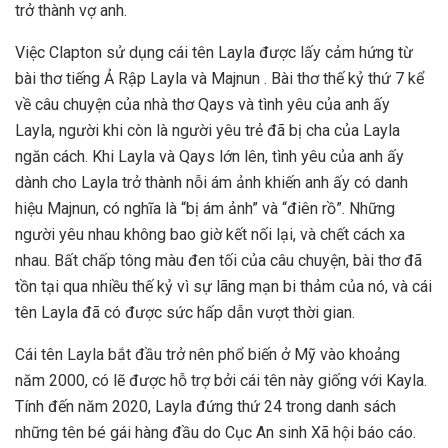
trở thành vợ anh.
Việc Clapton sử dụng cái tên Layla được lấy cảm hứng từ
bài thơ tiếng Ả Rập Layla và Majnun . Bài thơ thế kỷ thứ 7 kể
về câu chuyện của nhà thơ Qays và tình yêu của anh ấy
Layla, người khi còn là người yêu trẻ đã bị cha của Layla
ngăn cách. Khi Layla và Qays lớn lên, tình yêu của anh ấy
dành cho Layla trở thành nỗi ám ảnh khiến anh ấy có danh
hiệu Majnun, có nghĩa là “bị ám ảnh” và “điên rồ”. Những
người yêu nhau không bao giờ kết nối lại, và chết cách xa
nhau. Bất chấp tông màu đen tối của câu chuyện, bài thơ đã
tồn tại qua nhiều thế kỷ vì sự lãng mạn bi thảm của nó, và cái
tên Layla đã có được sức hấp dẫn vượt thời gian.
Cái tên Layla bắt đầu trở nên phổ biến ở Mỹ vào khoảng
năm 2000, có lẽ được hỗ trợ bởi cái tên này giống với Kayla.
Tính đến năm 2020, Layla đứng thứ 24 trong danh sách
những tên bé gái hàng đầu do Cục An sinh Xã hội báo cáo.