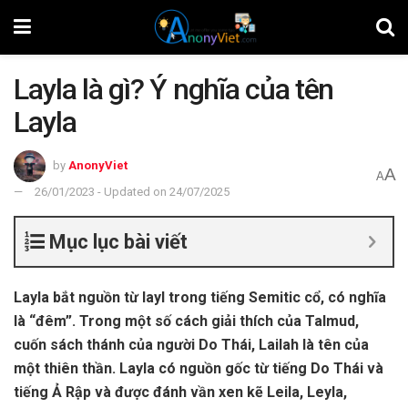
Layla là gì? Ý nghĩa của tên
Layla
by
AnonyViet
A
A
26/01/2023 - Updated on 24/07/2025
Mục lục bài viết
Layla bắt nguồn từ layl trong tiếng Semitic cổ, có nghĩa
là “đêm”. Trong một số cách giải thích của Talmud,
cuốn sách thánh của người Do Thái, Lailah là tên của
một thiên thần. Layla có nguồn gốc từ tiếng Do Thái và
tiếng Ả Rập và được đánh vần xen kẽ Leila, Leyla,