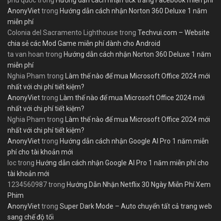
phú quốc
trong
Hướng dẫn cách nhận tick trắng Facebook miễn phí
AnonyViet
trong
Hướng dẫn cách nhận Norton 360 Deluxe 1 năm
miễn phí
Colonia del Sacramento Lighthouse
trong
Techvui.com – Website
chia sẻ các Mod Game miễn phí dành cho Android
ta van hoan
trong
Hướng dẫn cách nhận Norton 360 Deluxe 1 năm
miễn phí
Nghia Pham
trong
Làm thế nào để mua Microsoft Office 2024 mới
nhất với chi phí tiết kiệm?
AnonyViet
trong
Làm thế nào để mua Microsoft Office 2024 mới
nhất với chi phí tiết kiệm?
Nghia Pham
trong
Làm thế nào để mua Microsoft Office 2024 mới
nhất với chi phí tiết kiệm?
AnonyViet
trong
Hướng dẫn cách nhận Google AI Pro 1 năm miễn
phí cho tài khoản mới
loc
trong
Hướng dẫn cách nhận Google AI Pro 1 năm miễn phí cho
tài khoản mới
1234560987
trong
Hướng Dẫn Nhận Netflix 30 Ngày Miễn Phí Xem
Phim
AnonyViet
trong
Super Dark Mode – Auto chuyển tất cả trang web
sang chế độ tối