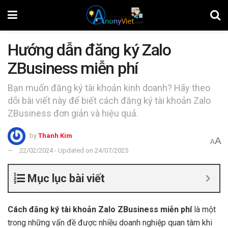
Hướng dẫn đăng ký Zalo
ZBusiness miễn phí
Bạn muốn đăng ký tài khoản kinh doanh? Hãy theo
dõi bài viết này để biết cách đăng ký tài khoản Zalo
ZBusiness đơn giản và hiệu quả.
by
Thanh Kim
A
A
22/02/2024 - Updated on 24/07/2025
Mục lục bài viết
Cách đăng ký tài khoản Zalo ZBusiness miễn phí
là một
trong những vấn đề được nhiều doanh nghiệp quan tâm khi