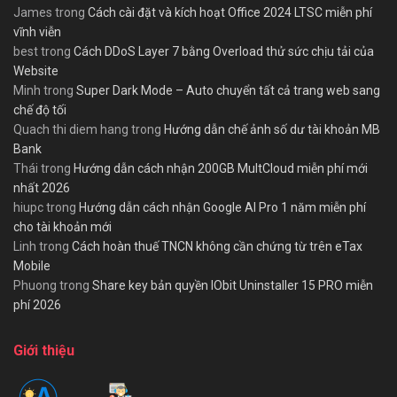
James
trong
Cách cài đặt và kích hoạt Office 2024 LTSC miễn phí
vĩnh viễn
best
trong
Cách DDoS Layer 7 bằng Overload thử sức chịu tải của
Website
Minh
trong
Super Dark Mode – Auto chuyển tất cả trang web sang
chế độ tối
Quach thi diem hang
trong
Hướng dẫn chế ảnh số dư tài khoản MB
Bank
Thái
trong
Hướng dẫn cách nhận 200GB MultCloud miễn phí mới
nhất 2026
hiupc
trong
Hướng dẫn cách nhận Google AI Pro 1 năm miễn phí
cho tài khoản mới
Linh
trong
Cách hoàn thuế TNCN không cần chứng từ trên eTax
Mobile
Phuong
trong
Share key bản quyền IObit Uninstaller 15 PRO miễn
phí 2026
Giới thiệu