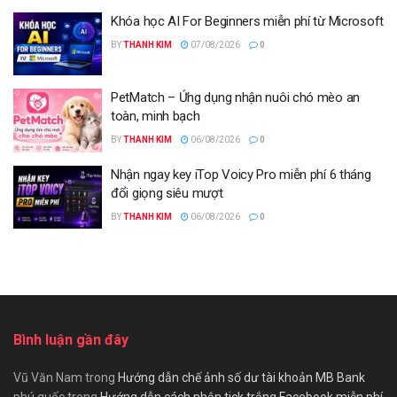
Khóa học AI For Beginners miễn phí từ Microsoft
BY
THANH KIM
07/08/2026
0
PetMatch – Ứng dụng nhận nuôi chó mèo an
toàn, minh bạch
BY
THANH KIM
06/08/2026
0
Nhận ngay key iTop Voicy Pro miễn phí 6 tháng
đổi giọng siêu mượt
BY
THANH KIM
06/08/2026
0
Bình luận gần đây
Vũ Văn Nam
trong
Hướng dẫn chế ảnh số dư tài khoản MB Bank