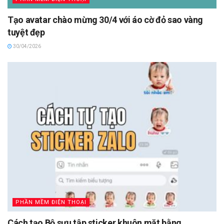
Tạo avatar chào mừng 30/4 với áo cờ đỏ sao vàng
tuyệt đẹp
30/04/2026
PHẦN MỀM ĐIỆN THOẠI
Cách tạo Bộ sưu tập sticker khuôn mặt bằng