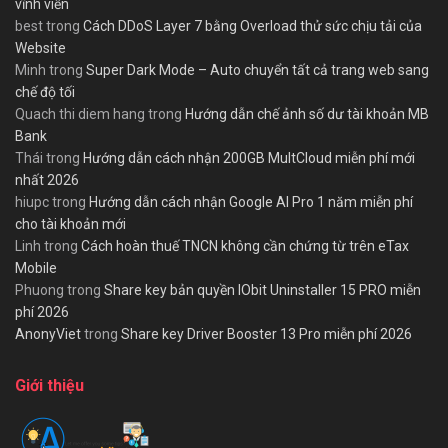
vĩnh viễn
best
trong
Cách DDoS Layer 7 bằng Overload thử sức chịu tải của
Website
Minh
trong
Super Dark Mode – Auto chuyển tất cả trang web sang
chế độ tối
Quach thi diem hang
trong
Hướng dẫn chế ảnh số dư tài khoản MB
Bank
Thái
trong
Hướng dẫn cách nhận 200GB MultCloud miễn phí mới
nhất 2026
hiupc
trong
Hướng dẫn cách nhận Google AI Pro 1 năm miễn phí
cho tài khoản mới
Linh
trong
Cách hoàn thuế TNCN không cần chứng từ trên eTax
Mobile
Phuong
trong
Share key bản quyền IObit Uninstaller 15 PRO miễn
phí 2026
AnonyViet
trong
Share key Driver Booster 13 Pro miễn phí 2026
Giới thiệu