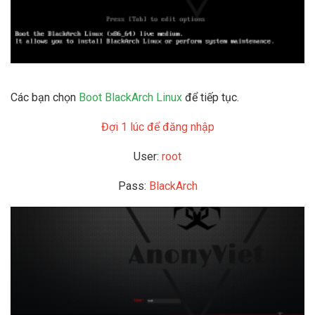
Các bạn chọn
Boot BlackArch Linux
để tiếp tục.
Đợi 1 lúc để đăng nhập
User:
root
Pass:
BlackArch