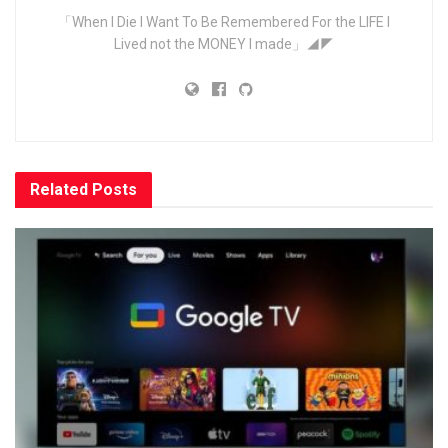
「When I Die I Want To Be Remembered For the LIFE I
Lived not the MONEY I made」◢◤
Related
Posts