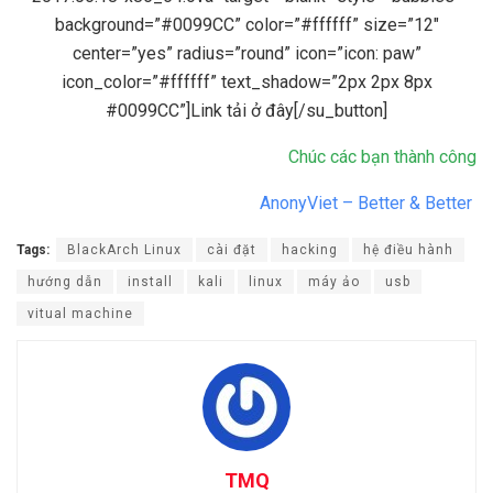
background=”#0099CC” color=”#ffffff” size=”12″
center=”yes” radius=”round” icon=”icon: paw”
icon_color=”#ffffff” text_shadow=”2px 2px 8px
#0099CC”]Link tải ở đây[/su_button]
Chúc các bạn thành công
AnonyViet – Better & Better
Tags:
BlackArch Linux
cài đặt
hacking
hệ điều hành
hướng dẫn
install
kali
linux
máy ảo
usb
vitual machine
TMQ