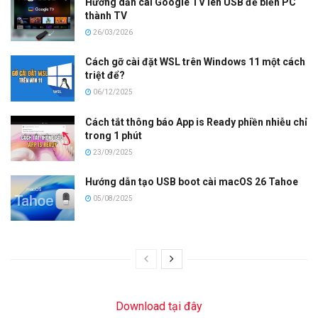
Hướng dẫn cài Google TV lên USB để biến PC
thành TV
26/03/2026
Cách gỡ cài đặt WSL trên Windows 11 một cách
triệt để?
06/12/2025
Cách tắt thông báo App is Ready phiền nhiễu chỉ
trong 1 phút
23/09/2025
Hướng dẫn tạo USB boot cài macOS 26 Tahoe
05/08/2025
Download tại đây