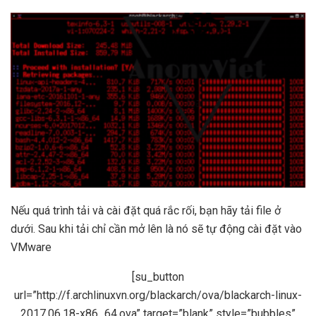
Nếu quá trình tải và cài đặt quá rắc rối, bạn hãy tải file ở
dưới. Sau khi tải chỉ cần mở lên là nó sẽ tự động cài đặt vào
VMware
[su_button
url=”http://f.archlinuxvn.org/blackarch/ova/blackarch-linux-
2017.06.18-x86_64.ova” target=”blank” style=”bubbles”