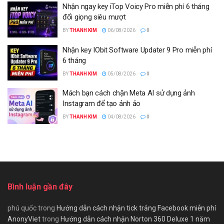
Nhận ngay key iTop Voicy Pro miễn phí 6 tháng
đổi giọng siêu mượt
BY
THANH KIM
06/08/2026
0
Nhận key IObit Software Updater 9 Pro miễn phí
6 tháng
BY
THANH KIM
05/08/2026
0
Mách bạn cách chặn Meta AI sử dụng ảnh
Instagram để tạo ảnh ảo
BY
THANH KIM
04/08/2026
0
Bình luận gần đây
phú quốc
trong
Hướng dẫn cách nhận tick trắng Facebook miễn phí
AnonyViet
trong
Hướng dẫn cách nhận Norton 360 Deluxe 1 năm