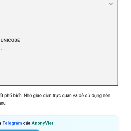
y UNICODE
:
rất phổ biến. Nhờ giao diện trực quan và dễ sử dụng nên
hau.
h
Telegram
của
AnonyViet