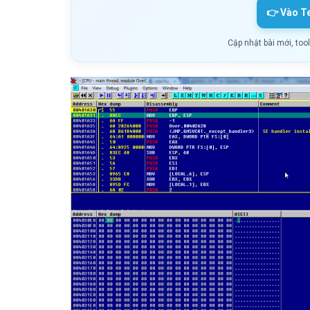
👉 Vào T
Cập nhật bài mới, too