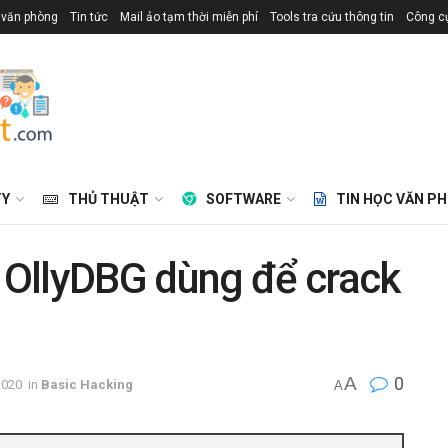
 văn phòng
Tin tức
Mail ảo tạm thời miễn phí
Tools tra cứu thông tin
Công cụ
TY
THỦ THUẬT
SOFTWARE
TIN HỌC VĂN P
OllyDBG dùng để crack
A
0
2020
in
Basic Hacking
A