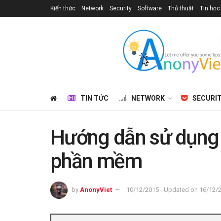
Kiến thức
Network
Security
Software
Thủ thuật
Tin học
TIN TỨC
NETWORK
SECURI
Hướng dẫn sử dụng 
phần mềm
by
AnonyViet
10/12/2015 - Updated on 16/12/