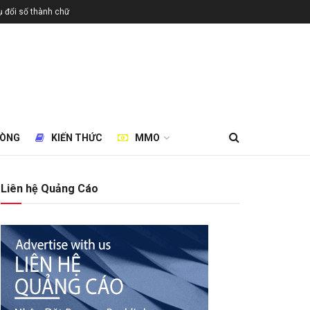
 đổi số thành chữ
HÒNG
KIẾN THỨC
MMO
Liên hệ Quảng Cáo