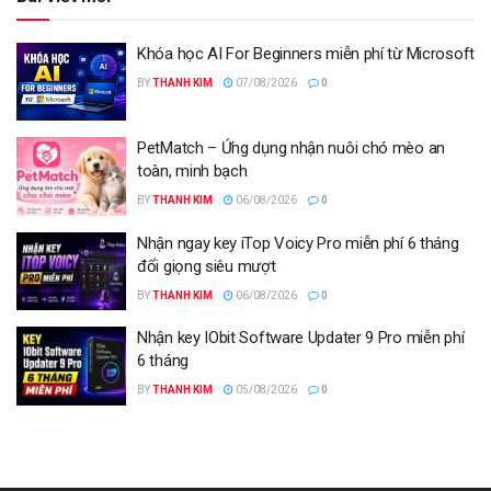
Khóa học AI For Beginners miễn phí từ Microsoft
BY
THANH KIM
07/08/2026
0
PetMatch – Ứng dụng nhận nuôi chó mèo an
toàn, minh bạch
BY
THANH KIM
06/08/2026
0
Nhận ngay key iTop Voicy Pro miễn phí 6 tháng
đổi giọng siêu mượt
BY
THANH KIM
06/08/2026
0
Nhận key IObit Software Updater 9 Pro miễn phí
6 tháng
BY
THANH KIM
05/08/2026
0