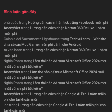
Bình luận gần đây
phú quốc
trong
Hướng dẫn cách nhận tick trắng Facebook miễn phí
AnonyViet
trong
Hướng dẫn cách nhận Norton 360 Deluxe 1 năm
miễn phí
Colonia del Sacramento Lighthouse
trong
Techvui.com – Website
chia sẻ các Mod Game miễn phí dành cho Android
ta van hoan
trong
Hướng dẫn cách nhận Norton 360 Deluxe 1 năm
miễn phí
Nghia Pham
trong
Làm thế nào để mua Microsoft Office 2024 mới
nhất với chi phí tiết kiệm?
AnonyViet
trong
Làm thế nào để mua Microsoft Office 2024 mới
nhất với chi phí tiết kiệm?
Nghia Pham
trong
Làm thế nào để mua Microsoft Office 2024 mới
nhất với chi phí tiết kiệm?
AnonyViet
trong
Hướng dẫn cách nhận Google AI Pro 1 năm miễn
phí cho tài khoản mới
loc
trong
Hướng dẫn cách nhận Google AI Pro 1 năm miễn phí cho
tài khoản mới