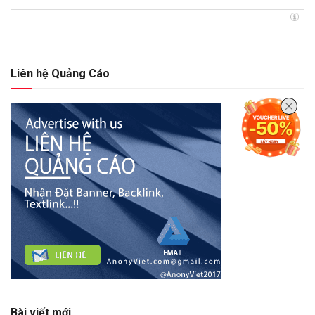
Liên hệ Quảng Cáo
Bài viết mới