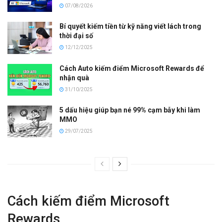
07/08/2026
Bí quyết kiếm tiền từ kỹ năng viết lách trong
thời đại số
12/12/2025
Cách Auto kiếm điểm Microsoft Rewards để
nhận quà
31/10/2025
5 dấu hiệu giúp bạn né 99% cạm bẫy khi làm
MMO
29/07/2025
Cách kiếm điểm Microsoft
Rewards