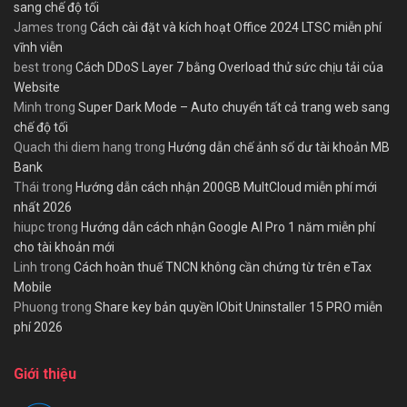
sang chế độ tối
James
trong
Cách cài đặt và kích hoạt Office 2024 LTSC miễn phí
vĩnh viễn
best
trong
Cách DDoS Layer 7 bằng Overload thử sức chịu tải của
Website
Minh
trong
Super Dark Mode – Auto chuyển tất cả trang web sang
chế độ tối
Quach thi diem hang
trong
Hướng dẫn chế ảnh số dư tài khoản MB
Bank
Thái
trong
Hướng dẫn cách nhận 200GB MultCloud miễn phí mới
nhất 2026
hiupc
trong
Hướng dẫn cách nhận Google AI Pro 1 năm miễn phí
cho tài khoản mới
Linh
trong
Cách hoàn thuế TNCN không cần chứng từ trên eTax
Mobile
Phuong
trong
Share key bản quyền IObit Uninstaller 15 PRO miễn
phí 2026
Giới thiệu