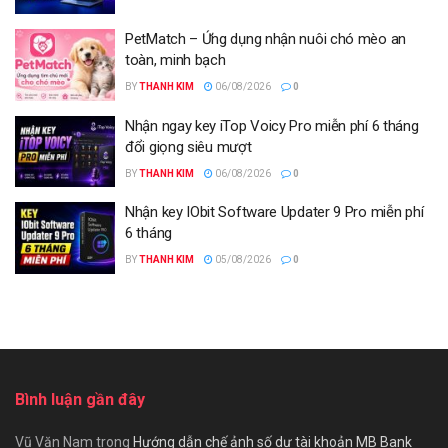
PetMatch – Ứng dụng nhận nuôi chó mèo an
toàn, minh bạch
BY
THANH KIM
06/08/2026
0
Nhận ngay key iTop Voicy Pro miễn phí 6 tháng
đổi giọng siêu mượt
BY
THANH KIM
06/08/2026
0
Nhận key IObit Software Updater 9 Pro miễn phí
6 tháng
BY
THANH KIM
05/08/2026
0
Bình luận gần đây
Vũ Văn Nam
trong
Hướng dẫn chế ảnh số dư tài khoản MB Bank