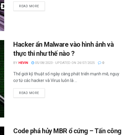
DETAILS
READ MORE
Hacker ẩn Malware vào hình ảnh và
thực thi như thế nào ?
BY
HEVIN
05/08/2023 - UPDATED ON 24/07/2025
0
Thế giới kỹ thuật số ngày càng phát triển mạnh mẽ, nguy
cơ từ các hacker và Virus luôn là ...
DETAILS
READ MORE
Code phá hủy MBR ổ cứng – Tấn công