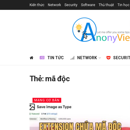
Kiến thức
Network
Security
Software
Thủ thuật
Tin học
TIN TỨC
NETWORK
SECURI
Thẻ:
mã độc
MẠNG CƠ BẢN