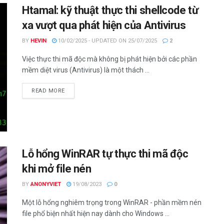
Htamal: kỹ thuật thực thi shellcode từ
xa vượt qua phát hiện của Antivirus
BY
HEVIN
10/02/2025 - UPDATED ON 25/07/2025
2
Việc thực thi mã độc mà không bị phát hiện bởi các phần
mềm diệt virus (Antivirus) là một thách ...
DETAILS
READ MORE
Lỗ hổng WinRAR tự thực thi mã độc
khi mở file nén
BY
ANONYVIET
19/08/2023
0
Một lỗ hổng nghiêm trọng trong WinRAR - phần mềm nén
file phổ biện nhất hiện nay dành cho Windows ...