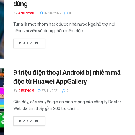
dùng
BY
ANONYVIET
02/04/2022
0
Turla là một nhóm hack được nhà nước Nga hỗ trợ, nổi
tiếng với việc sử dụng phần mềm độc ...
DETAILS
READ MORE
9 triệu điện thoại Android bị nhiễm mã
độc từ Huawei AppGallery
BY
DEATHGM
27/11/2021
0
Gần đây, các chuyên gia an ninh mạng của công ty Doctor
Web đã tìm thấy gần 200 trò chơi ...
DETAILS
READ MORE