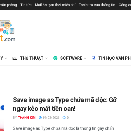
 văn phòng
Tin tức
Mail ảo tạm thời miễn phí
Tools tra cứu thông tin
Công cụ
TY
THỦ THUẬT
SOFTWARE
TIN HỌC VĂN P
Save image as Type chứa mã độc: Gỡ
ngay kẻo mất tiền oan!
BY
THANH KIM
19/03/2026
0
Save image as Type chứa mã độc là thông tin gây chấn