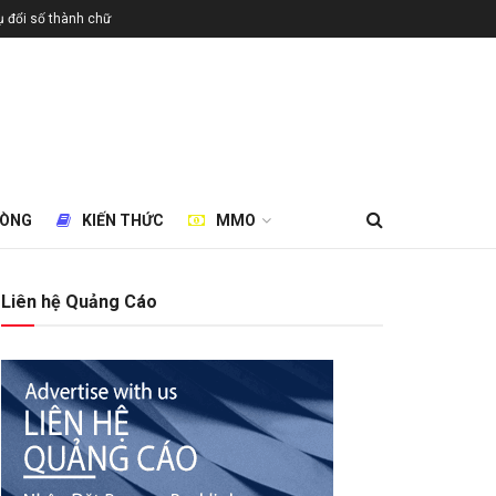
 đổi số thành chữ
HÒNG
KIẾN THỨC
MMO
Liên hệ Quảng Cáo