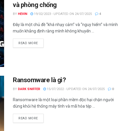
và phòng chống
BY
HEVIN
19/02/2023 - UPDATED ON 24/07/2025
4
Đây là một chủ đề “khá nhạy cảm” và “nguy hiểm” và mình
muốn khẳng định rằng mình không khuyến ...
DETAILS
READ MORE
Ransomware là gì?
BY
DARK SNIFFER
15/07/2022 - UPDATED ON 24/07/2025
0
Ransomware là một loại phần mềm độc hại chặn người
dùng khỏi hệ thống máy tính và mã hóa tệp ...
DETAILS
READ MORE