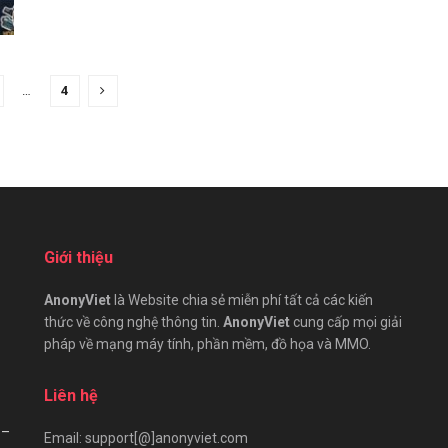
…
4
Giới thiệu
AnonyViet
là Website chia sẻ miễn phí tất cả các kiến
thức về công nghệ thông tin.
AnonyViet
cung cấp mọi giải
pháp về mạng máy tính, phần mềm, đồ họa và MMO.
Liên hệ
 –
Email: support[@]anonyviet.com