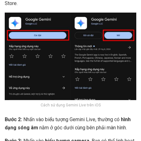
Store.
Cách sử dụng Gemini Live trên iOS
Bước 2:
Nhấn vào biểu tượng Gemini Live, thường có
hình
dạng sóng âm
nằm ở góc dưới cùng bên phải màn hình.
Bước 3:
Nhấn vào
biểu tượng camera
. Bạn có thể linh hoạt