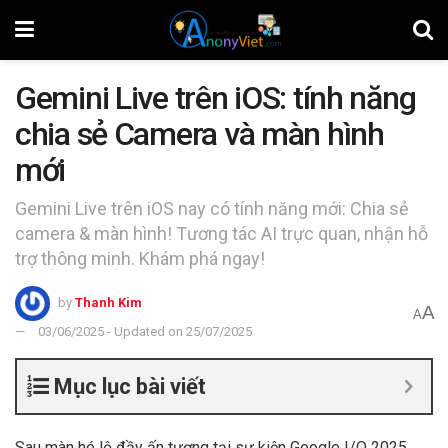
Gemini Live trên iOS: tính năng
chia sẻ Camera và màn hình
mới
Gemini Live trên iOS nay có tính năng mới: Chia sẻ
camera & màn hình! Tương tác AI trực quan, nhận hỗ
trợ thông minh. Khám phá ngay!
by
Thanh Kim
A
A
03/06/2025 - Updated on 25/07/2025
Mục lục bài viết
Sau màn hé lộ đầy ấn tượng tại sự kiện Google I/O 2025,