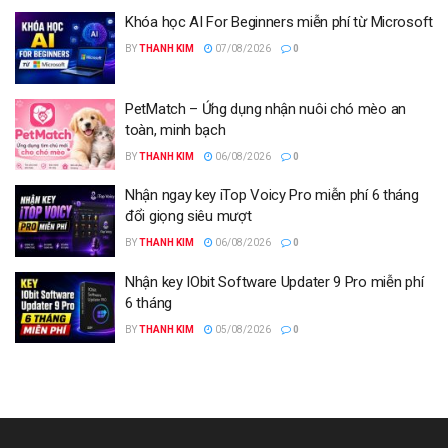
Khóa học AI For Beginners miễn phí từ Microsoft
BY
THANH KIM
07/08/2026
0
PetMatch – Ứng dụng nhận nuôi chó mèo an
toàn, minh bạch
BY
THANH KIM
06/08/2026
0
Nhận ngay key iTop Voicy Pro miễn phí 6 tháng
đổi giọng siêu mượt
BY
THANH KIM
06/08/2026
0
Nhận key IObit Software Updater 9 Pro miễn phí
6 tháng
BY
THANH KIM
05/08/2026
0