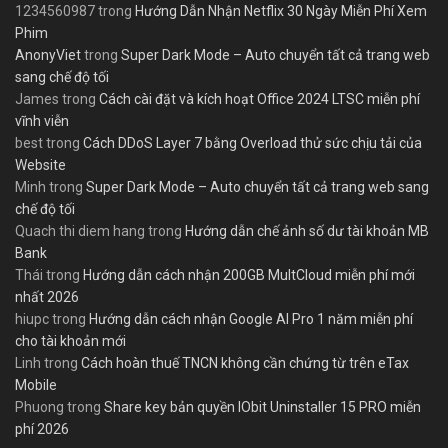
1234560987
trong
Hướng Dẫn Nhận Netflix 30 Ngày Miễn Phí Xem
Phim
AnonyViet
trong
Super Dark Mode – Auto chuyển tất cả trang web
sang chế độ tối
James
trong
Cách cài đặt và kích hoạt Office 2024 LTSC miễn phí
vĩnh viễn
best
trong
Cách DDoS Layer 7 bằng Overload thử sức chịu tải của
Website
Minh
trong
Super Dark Mode – Auto chuyển tất cả trang web sang
chế độ tối
Quach thi diem hang
trong
Hướng dẫn chế ảnh số dư tài khoản MB
Bank
Thái
trong
Hướng dẫn cách nhận 200GB MultCloud miễn phí mới
nhất 2026
hiupc
trong
Hướng dẫn cách nhận Google AI Pro 1 năm miễn phí
cho tài khoản mới
Linh
trong
Cách hoàn thuế TNCN không cần chứng từ trên eTax
Mobile
Phuong
trong
Share key bản quyền IObit Uninstaller 15 PRO miễn
phí 2026