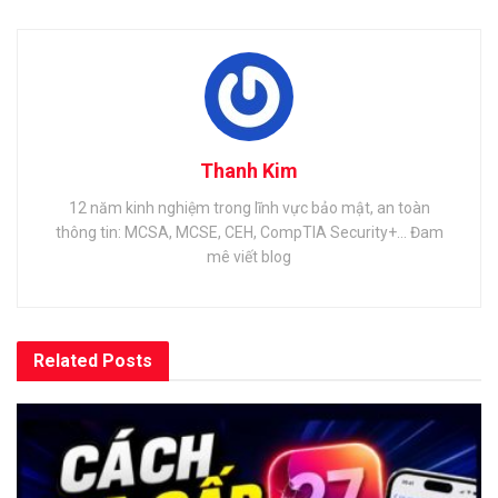
Thanh Kim
12 năm kinh nghiệm trong lĩnh vực bảo mật, an toàn
thông tin: MCSA, MCSE, CEH, CompTIA Security+... Đam
mê viết blog
Related
Posts