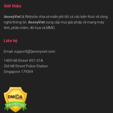
Giới thiệu
AnonyViet
là Website chia sẻ miễn phí tất cả các kiến thức về công
nghệ thông tin.
AnonyViet
cung cấp mọi giải pháp về mạng máy
tính, phần mềm, đồ họa và MMO.
Liên hệ
Email: support[@]anonyviet.com
1409 Hill Street #01-01A
Old Hill Street Police Station
Singapore 179369