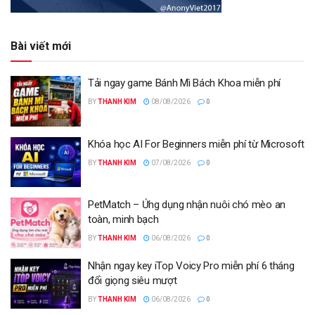
Bài viết mới
Tải ngay game Bánh Mì Bách Khoa miễn phí
BY
THANH KIM
08/08/2026
0
Khóa học AI For Beginners miễn phí từ Microsoft
BY
THANH KIM
07/08/2026
0
PetMatch – Ứng dụng nhận nuôi chó mèo an
toàn, minh bạch
BY
THANH KIM
06/08/2026
0
Nhận ngay key iTop Voicy Pro miễn phí 6 tháng
đổi giọng siêu mượt
BY
THANH KIM
06/08/2026
0