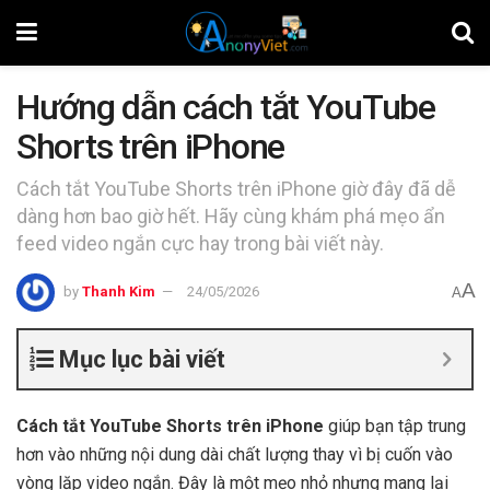
Hướng dẫn cách tắt YouTube
Shorts trên iPhone
Cách tắt YouTube Shorts trên iPhone giờ đây đã dễ
dàng hơn bao giờ hết. Hãy cùng khám phá mẹo ẩn
feed video ngắn cực hay trong bài viết này.
A
by
Thanh Kim
24/05/2026
A
Mục lục bài viết
Cách tắt YouTube Shorts trên iPhone
giúp bạn tập trung
hơn vào những nội dung dài chất lượng thay vì bị cuốn vào
vòng lặp video ngắn. Đây là một mẹo nhỏ nhưng mang lại