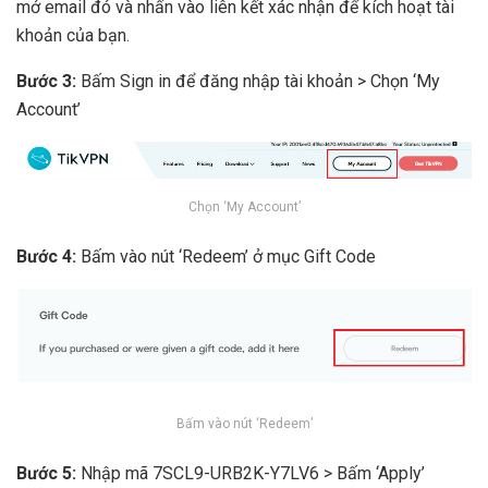
mở email đó và nhấn vào liên kết xác nhận để kích hoạt tài
khoản của bạn.
Bước 3:
Bấm Sign in để đăng nhập tài khoản > Chọn ‘My
Account’
Chọn ‘My Account’
Bước 4:
Bấm vào nút ‘Redeem’ ở mục Gift Code
Bấm vào nút ‘Redeem’
Bước 5:
Nhập mã 7SCL9-URB2K-Y7LV6 > Bấm ‘Apply’