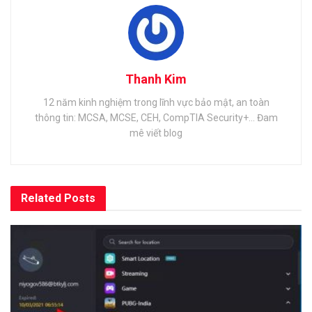
Thanh Kim
12 năm kinh nghiệm trong lĩnh vực bảo mật, an toàn
thông tin: MCSA, MCSE, CEH, CompTIA Security+... Đam
mê viết blog
Related
Posts