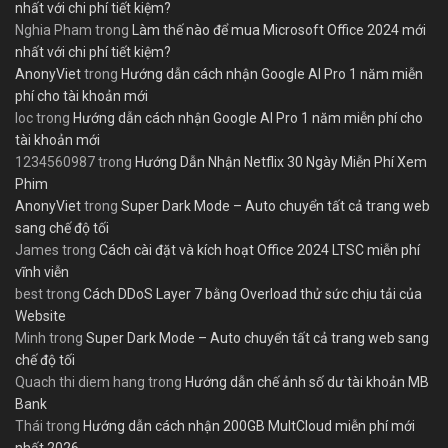
nhất với chi phí tiết kiệm?
Nghia Pham
trong
Làm thế nào để mua Microsoft Office 2024 mới
nhất với chi phí tiết kiệm?
AnonyViet
trong
Hướng dẫn cách nhận Google AI Pro 1 năm miễn
phí cho tài khoản mới
loc
trong
Hướng dẫn cách nhận Google AI Pro 1 năm miễn phí cho
tài khoản mới
1234560987
trong
Hướng Dẫn Nhận Netflix 30 Ngày Miễn Phí Xem
Phim
AnonyViet
trong
Super Dark Mode – Auto chuyển tất cả trang web
sang chế độ tối
James
trong
Cách cài đặt và kích hoạt Office 2024 LTSC miễn phí
vĩnh viễn
best
trong
Cách DDoS Layer 7 bằng Overload thử sức chịu tải của
Website
Minh
trong
Super Dark Mode – Auto chuyển tất cả trang web sang
chế độ tối
Quach thi diem hang
trong
Hướng dẫn chế ảnh số dư tài khoản MB
Bank
Thái
trong
Hướng dẫn cách nhận 200GB MultCloud miễn phí mới