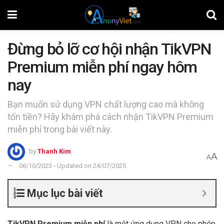
Đừng bỏ lỡ cơ hội nhận TikVPN
Premium miễn phí ngay hôm
nay
Bạn muốn sử dụng VPN chất lượng cao mà không
tốn tiền? Hãy khám phá cách nhận TikVPN Premium
miễn phí trong bài viết này.
by
Thanh Kim
A
A
06/10/2023 - Updated on 24/07/2025
Mục lục bài viết
TikVPN Premium miễn phí
là một ứng dụng VPN cho phép