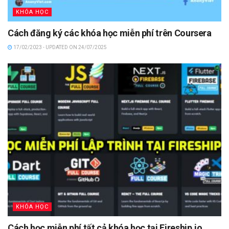
KHÓA HỌC
Cách đăng ký các khóa học miễn phí trên Coursera
17/02/2023 - UPDATED ON 24/07/2025
KHÓA HỌC
Cách học miễn phí tất cả khóa học tại Fireship.io