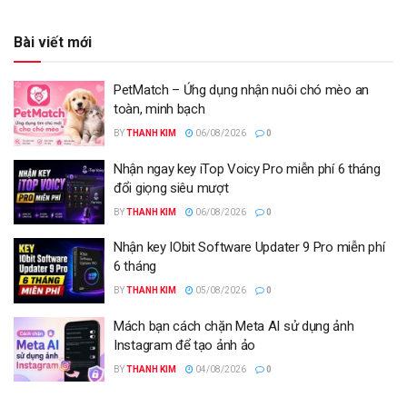
Bài viết mới
PetMatch – Ứng dụng nhận nuôi chó mèo an
toàn, minh bạch
BY
THANH KIM
06/08/2026
0
Nhận ngay key iTop Voicy Pro miễn phí 6 tháng
đổi giọng siêu mượt
BY
THANH KIM
06/08/2026
0
Nhận key IObit Software Updater 9 Pro miễn phí
6 tháng
BY
THANH KIM
05/08/2026
0
Mách bạn cách chặn Meta AI sử dụng ảnh
Instagram để tạo ảnh ảo
BY
THANH KIM
04/08/2026
0