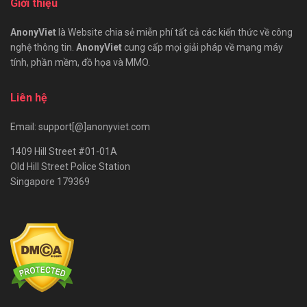
Giới thiệu
AnonyViet
là Website chia sẻ miễn phí tất cả các kiến thức về công
nghệ thông tin.
AnonyViet
cung cấp mọi giải pháp về mạng máy
tính, phần mềm, đồ họa và MMO.
Liên hệ
Email: support[@]anonyviet.com
1409 Hill Street #01-01A
Old Hill Street Police Station
Singapore 179369