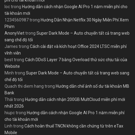
phí cho tài khoản mới
loc
trong
Hướng dẫn cách nhận Google AI Pro 1 năm miễn phí cho
tài khoản mới
1234560987
trong
Hướng Dẫn Nhận Netflix 30 Ngày Miễn Phí Xem
Phim
AnonyViet
trong
Super Dark Mode – Auto chuyển tất cả trang web
sang chế độ tối
James
trong
Cách cài đặt và kích hoạt Office 2024 LTSC miễn phí
vĩnh viễn
best
trong
Cách DDoS Layer 7 bằng Overload thử sức chịu tải của
Website
Minh
trong
Super Dark Mode – Auto chuyển tất cả trang web sang
chế độ tối
Quach thi diem hang
trong
Hướng dẫn chế ảnh số dư tài khoản MB
Bank
Thái
trong
Hướng dẫn cách nhận 200GB MultCloud miễn phí mới
nhất 2026
hiupc
trong
Hướng dẫn cách nhận Google AI Pro 1 năm miễn phí
cho tài khoản mới
Linh
trong
Cách hoàn thuế TNCN không cần chứng từ trên eTax
Mobile