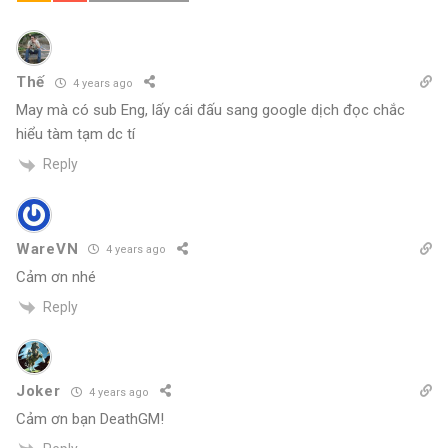
Thế
4 years ago
May mà có sub Eng, lấy cái đấu sang google dịch đọc chắc
hiểu tàm tạm dc tí
Reply
WareVN
4 years ago
Cảm ơn nhé
Reply
Joker
4 years ago
Cảm ơn bạn DeathGM!