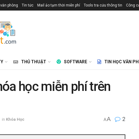
 văn phòng
Tin tức
Mail ảo tạm thời miễn phí
Tools tra cứu thông tin
Công cụ
TY
THỦ THUẬT
SOFTWARE
TIN HỌC VĂN P
óa học miễn phí trên
A
2
in
Khóa Học
A