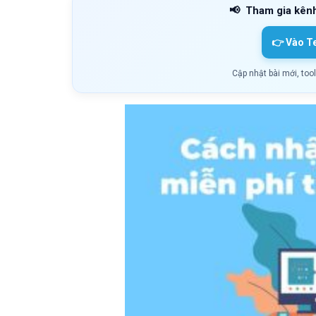
📢
Tham gia kên
👉 Vào T
Cập nhật bài mới, too