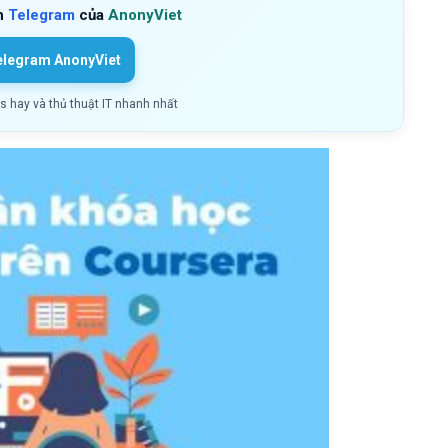
h
Telegram
của
AnonyViet
elegram AnonyViet
ls hay và thủ thuật IT nhanh nhất