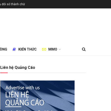
 đổi số thành chữ
HÒNG
KIẾN THỨC
MMO
Liên hệ Quảng Cáo