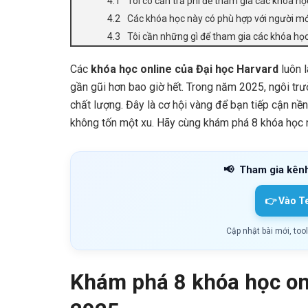
Tôi có cần trả phí để tham gia các khóa h
Các khóa học này có phù hợp với người m
Tôi cần những gì để tham gia các khóa họ
Các
khóa học online của Đại học Harvard
luôn l
gần gũi hơn bao giờ hết. Trong năm 2025, ngôi trư
chất lượng. Đây là cơ hội vàng để bạn tiếp cận nền
không tốn một xu. Hãy cùng khám phá 8 khóa học n
📢
Tham gia kên
👉 Vào T
Cập nhật bài mới, too
Khám phá 8 khóa học on