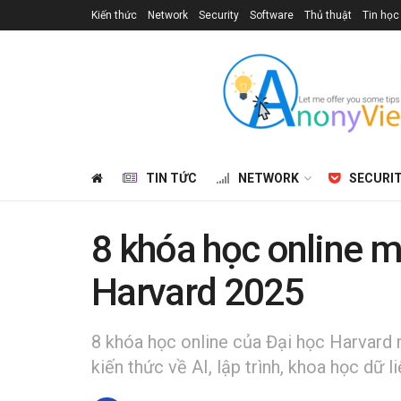
Kiến thức
Network
Security
Software
Thủ thuật
Tin học
TIN TỨC
NETWORK
SECURI
8 khóa học online m
Harvard 2025
8 khóa học online của Đại học Harvard
kiến thức về AI, lập trình, khoa học dữ l