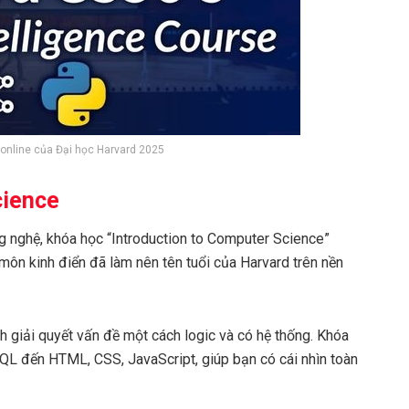
online của Đại học Harvard 2025
cience
 nghệ, khóa học “Introduction to Computer Science”
môn kinh điển đã làm nên tên tuổi của Harvard trên nền
ch giải quyết vấn đề một cách logic và có hệ thống. Khóa
SQL đến HTML, CSS, JavaScript, giúp bạn có cái nhìn toàn