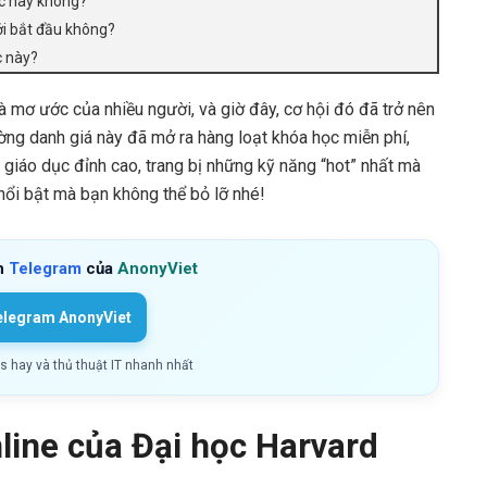
ọc này không?
ới bắt đầu không?
c này?
à mơ ước của nhiều người, và giờ đây, cơ hội đó đã trở nên
ờng danh giá này đã mở ra hàng loạt khóa học miễn phí,
 giáo dục đỉnh cao, trang bị những kỹ năng “hot” nhất mà
ổi bật mà bạn không thể bỏ lỡ nhé!
h
Telegram
của
AnonyViet
elegram AnonyViet
ls hay và thủ thuật IT nhanh nhất
line của Đại học Harvard