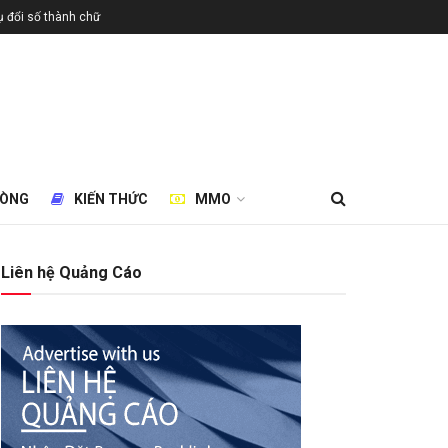
 đổi số thành chữ
HÒNG
KIẾN THỨC
MMO
Liên hệ Quảng Cáo