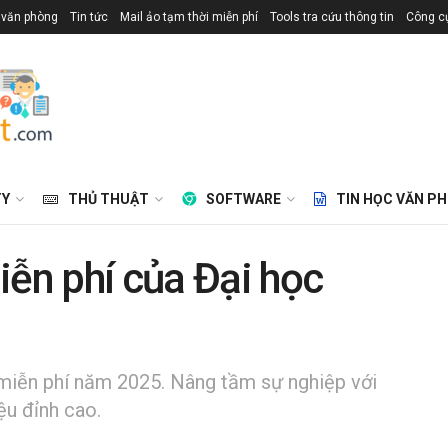
 văn phòng
Tin tức
Mail ảo tạm thời miễn phí
Tools tra cứu thông tin
Công cụ
TY
THỦ THUẬT
SOFTWARE
TIN HỌC VĂN P
iễn phí của Đại học
 miễn phí năm 2025. Nâng tầm sự nghiệp với
iệu đỉnh cao.