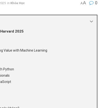
A
0
2025
in
Khóa Học
A
 Harvard 2025
ating Value with Machine Learning
th Python
sionals
aScript