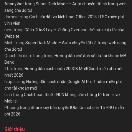
AnonyViet
trong
Super Dark Mode – Auto chuyển tất cả trang web
sang chế độ tối
James
trong
Cách cài đặt và kích hoạt Office 2024 LTSC miễn phí
vĩnh viễn
best
trong
Cách DDoS Layer 7 bằng Overload thử sức chịu tải của
Website
Minh
trong
Super Dark Mode – Auto chuyển tất cả trang web sang
chế độ tối
Quach thi diem hang
trong
Hướng dẫn chế ảnh số dư tài khoản MB
Bank
Thái
trong
Hướng dẫn cách nhận 200GB MultCloud miễn phí mới
nhất 2026
hiupc
trong
Hướng dẫn cách nhận Google AI Pro 1 năm miễn phí
cho tài khoản mới
Linh
trong
Cách hoàn thuế TNCN không cần chứng từ trên eTax
Mobile
Phuong
trong
Share key bản quyền IObit Uninstaller 15 PRO miễn
phí 2026
Giới thiệu