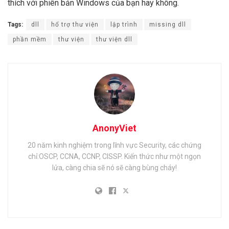
thích với phiên bản Windows của bạn hay không.
Tags:
dll
hổ trợ thư viện
lập trình
missing dll
phần mềm
thư viện
thư viện dll
AnonyViet
20 năm kinh nghiệm trong lĩnh vực Security, các chứng
chỉ:OSCP, CCNA, CCNP, CISSP. Kiến thức như một ngọn
lửa, càng chia sẽ nó sẽ càng bùng cháy!