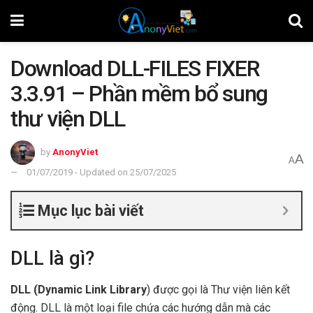
Download DLL-FILES FIXER
3.3.91 – Phần mềm bổ sung
thư viện DLL
by
AnonyViet
A
A
01/07/2019 - Updated on 25/07/2025
Mục lục bài viết
DLL là gì?
DLL (Dynamic Link Library
) được gọi là Thư viện liên kết
động. DLL là một loại file chứa các hướng dẫn mà các