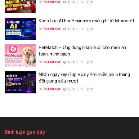
BY
THANH KIM
08/08/2026
0
Khóa học AI For Beginners miễn phí từ Microsoft
BY
THANH KIM
07/08/2026
0
PetMatch – Ứng dụng nhận nuôi chó mèo an
toàn, minh bạch
BY
THANH KIM
06/08/2026
0
Nhận ngay key iTop Voicy Pro miễn phí 6 tháng
đổi giọng siêu mượt
BY
THANH KIM
06/08/2026
0
Bình luận gần đây