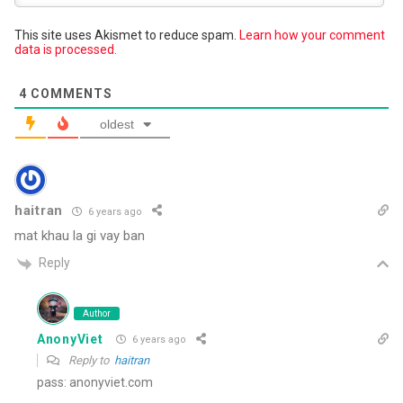
This site uses Akismet to reduce spam.
Learn how your comment
data is processed.
4
COMMENTS
oldest
haitran
6 years ago
mat khau la gi vay ban
Reply
Author
AnonyViet
6 years ago
Reply to
haitran
pass: anonyviet.com