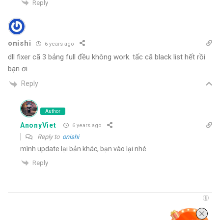
Reply
onishi
6 years ago
dll fixer cã 3 bảng full đều không work. tấc cã black list hết rồi
bạn ơi
Reply
Author
AnonyViet
6 years ago
Reply to
onishi
mình update lại bản khác, bạn vào lại nhé
Reply