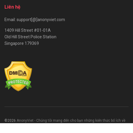
Liên hệ
Email: support[@]anonyviet.com
1409 Hill Street #01-01A
Old Hill Street Police Station
Singapore 179369
©2026
AnonyViet - Chúng tôi mang đến cho bạn những kiến thức bổ ích về
CNTT