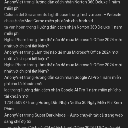
AnonyViet
trong
Hướng dẫn cách nhận Norton 360 Deluxe 1 năm
miễn phí
Colonia del Sacramento Lighthouse
trong
Techvui.com – Website
chia sẻ các Mod Game miễn phí dành cho Android
ta van hoan
trong
Hướng dẫn cách nhận Norton 360 Deluxe 1 năm
miễn phí
Nghia Pham
trong
Làm thế nào để mua Microsoft Office 2024 mới
nhất với chi phí tiết kiệm?
AnonyViet
trong
Làm thế nào để mua Microsoft Office 2024 mới
nhất với chi phí tiết kiệm?
Nghia Pham
trong
Làm thế nào để mua Microsoft Office 2024 mới
nhất với chi phí tiết kiệm?
AnonyViet
trong
Hướng dẫn cách nhận Google AI Pro 1 năm miễn
phí cho tài khoản mới
loc
trong
Hướng dẫn cách nhận Google AI Pro 1 năm miễn phí cho
tài khoản mới
1234560987
trong
Hướng Dẫn Nhận Netflix 30 Ngày Miễn Phí Xem
Phim
AnonyViet
trong
Super Dark Mode – Auto chuyển tất cả trang web
sang chế độ tối
James
trong
Cách cài đặt và kích hoạt Office 2024 LTSC miễn phí