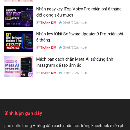
Nhận ngay key iTop Voicy Pro miễn phí 6 tháng
đổi giọng siêu mượt
BY
THANH KIM
06/08/2026
0
Nhận key IObit Software Updater 9 Pro miễn phí
6 tháng
BY
THANH KIM
05/08/2026
0
Mách bạn cách chặn Meta AI sử dụng ảnh
Instagram để tạo ảnh ảo
BY
THANH KIM
04/08/2026
0
Bình luận gần đây
phú quốc
trong
Hướng dẫn cách nhận tick trắng Facebook miễn phí