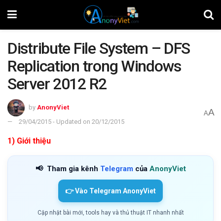
Distribute File System – DFS
Replication trong Windows
Server 2012 R2
by
AnonyViet
A
A
29/04/2015 - Updated on 20/12/2015
1)
Giới thiệu
📢
Tham gia kênh
Telegram
của
AnonyViet
👉 Vào Telegram AnonyViet
Cập nhật bài mới, tools hay và thủ thuật IT nhanh nhất