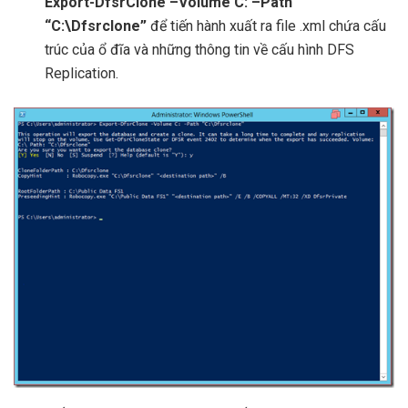
Export-DfsrClone –Volume C: –Path
“C:\Dfsrclone”
để tiến hành xuất ra file .xml chứa cấu
trúc của ổ đĩa và những thông tin về cấu hình DFS
Replication.