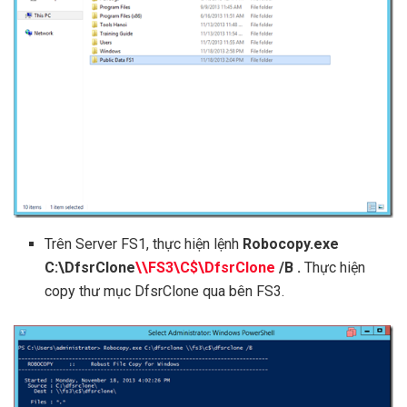
Trên Server FS1, thực hiện lệnh
Robocopy.exe
C:\DfsrClone
\\FS3\C$\DfsrClone
/B .
Thực hiện
copy thư mục DfsrClone qua bên FS3.