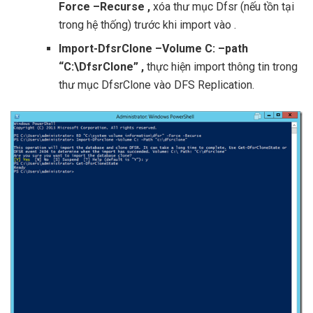
Force –Recurse ,
xóa thư mục Dfsr (nếu tồn tại
trong hệ thống) trước khi import vào .
Import-DfsrClone –Volume C: –path
“C:\DfsrClone” ,
thực hiện import thông tin trong
thư mục DfsrClone vào DFS Replication.