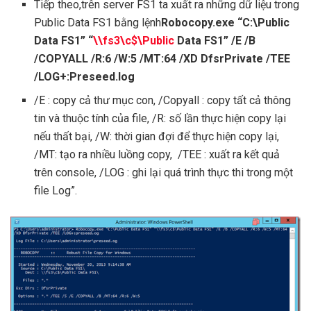
Tiếp theo,trên server FS1 ta xuất ra những dữ liệu trong
Public Data FS1 bằng lệnh
Robocopy.exe
“C:\Public
Data FS1” “
\\fs3\c$\Public
Data FS1” /E /B
/COPYALL /R:6 /W:5 /MT:64 /XD DfsrPrivate /TEE
/LOG+:
Preseed.log
/E : copy cả thư mục con, /Copyall : copy tất cả thông
tin và thuộc tính của file, /R: số lần thực hiện copy lại
nếu thất bại, /W: thời gian đợi để thực hiện copy lại,
/MT: tạo ra nhiều luồng copy, /TEE : xuất ra kết quả
trên console, /LOG : ghi lại quá trình thực thi trong một
file Log”.