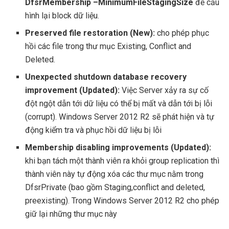
DfsrMembership
–MinimumFileStagingSize
để cấu
hình lại block dữ liệu.
Preserved file restoration (New):
cho phép phục
hồi các file trong thư mục Existing, Conflict and
Deleted.
Unexpected shutdown database recovery
improvement (Updated):
Việc Server xảy ra sự cố
đột ngột dẫn tới dữ liệu có thể bị mất và dẫn tới bị lỗi
(corrupt). Windows Server 2012 R2 sẽ phát hiện và tự
động kiểm tra và phục hồi dữ liệu bị lỗi
Membership disabling improvements (Updated):
khi bạn tách một thành viên ra khỏi group replication thì
thành viên này tự động xóa các thư mục nằm trong
DfsrPrivate (bao gồm Staging,conflict and deleted,
preexisting). Trong Windows Server 2012 R2 cho phép
giữ lại những thư mục này