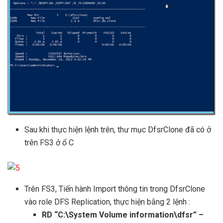
Sau khi thực hiện lệnh trên, thư mục DfsrClone đã có ở
trên FS3 ở ổ C
Trên FS3, Tiến hành Import thông tin trong DfsrClone
vào role DFS Replication, thực hiện bằng 2 lệnh :
RD “C:\System Volume information\dfsr” –