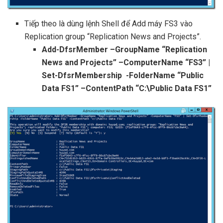
Tiếp theo là dùng lệnh Shell để Add máy FS3 vào
Replication group “Replication News and Projects”.
Add-DfsrMember –GroupName “Replication
News and Projects” –ComputerName “FS3” |
Set-DfsrMembership -FolderName “Public
Data FS1” –ContentPath “C:\Public Data FS1”