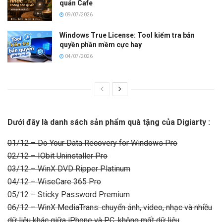
quán Cafe
09/07/2026
Windows True License: Tool kiểm tra bản
quyền phần mềm cực hay
04/07/2026
Dưới đây là danh sách sản phẩm quà tặng của Digiarty :
01/12 – Do Your Data Recovery for Windows Pro
02/12 – IObit Uninstaller Pro
03/12 – WinX DVD Ripper Platinum
04/12 – WiseCare 365 Pro
05/12 – Sticky Password Premium
06/12 – WinX MediaTrans: chuyển ảnh, video, nhạc và nhiều
dữ liệu khác giữa iPhone và PC, không mất dữ liệu