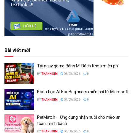
Bài viết mới
Tải ngay game Bánh Mì Bách Khoa miễn phí
BY
THANH KIM
08/08/2026
0
Khóa học AI For Beginners miễn phí từ Microsoft
BY
THANH KIM
07/08/2026
0
PetMatch – Ứng dụng nhận nuôi chó mèo an
toàn, minh bạch
BY
THANH KIM
06/08/2026
0