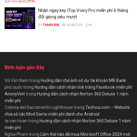
Nhận ngay key iTop Voicy Pro miễn phí 6 tháng
đổi giọng siêu mượt
BY
THANH KIM
06/08/2026
0
Bình luận gần đây
Vũ Văn Nam
trong
Hướng dẫn chế ảnh số dư tài khoản MB Bank
phú quốc
trong
Hướng dẫn cách nhận tick trắng Facebook miễn phí
AnonyViet
trong
Hướng dẫn cách nhận Norton 360 Deluxe 1 năm
miễn phí
Colonia del Sacramento Lighthouse
trong
Techvui.com – Website
chia sẻ các Mod Game miễn phí dành cho Android
ta van hoan
trong
Hướng dẫn cách nhận Norton 360 Deluxe 1 năm
miễn phí
Nghia Pham
trong
Làm thế nào để mua Microsoft Office 2024 mới