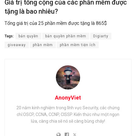
Giá trị tổng cộng của các phần mềm được
tặng là bao nhiêu?
Tổng giá trị của 25 phần mềm được tặng là 865$
Tags:
bản quyền
bản quyền phần mềm
Digiarty
giveaway
phần mềm
phần mềm tiện ích
AnonyViet
20 năm kinh nghiệm trong lĩnh vực Security, các chứng
chỉ:OSCP, CCNA, CCNP, CISSP. Kiến thức như một ngọn
lửa, càng chia sẽ nó sẽ càng bùng cháy!