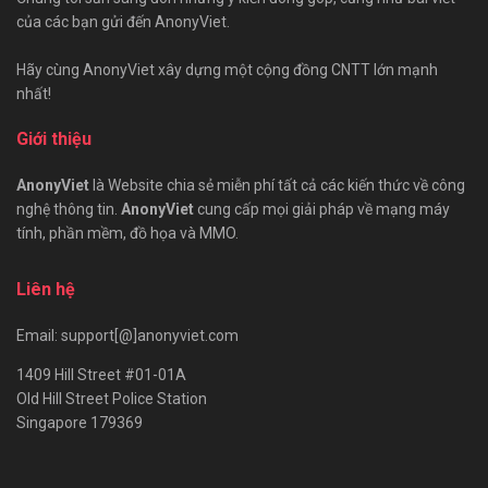
của các bạn gửi đến AnonyViet.
Hãy cùng AnonyViet xây dựng một cộng đồng CNTT lớn mạnh
nhất!
Giới thiệu
AnonyViet
là Website chia sẻ miễn phí tất cả các kiến thức về công
nghệ thông tin.
AnonyViet
cung cấp mọi giải pháp về mạng máy
tính, phần mềm, đồ họa và MMO.
Liên hệ
Email: support[@]anonyviet.com
1409 Hill Street #01-01A
Old Hill Street Police Station
Singapore 179369