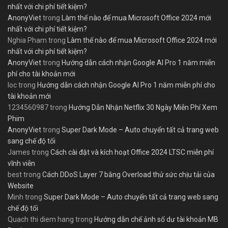
nhất với chi phí tiết kiệm?
AnonyViet
trong
Làm thế nào để mua Microsoft Office 2024 mới
nhất với chi phí tiết kiệm?
Nghia Pham
trong
Làm thế nào để mua Microsoft Office 2024 mới
nhất với chi phí tiết kiệm?
AnonyViet
trong
Hướng dẫn cách nhận Google AI Pro 1 năm miễn
phí cho tài khoản mới
loc
trong
Hướng dẫn cách nhận Google AI Pro 1 năm miễn phí cho
tài khoản mới
1234560987
trong
Hướng Dẫn Nhận Netflix 30 Ngày Miễn Phí Xem
Phim
AnonyViet
trong
Super Dark Mode – Auto chuyển tất cả trang web
sang chế độ tối
James
trong
Cách cài đặt và kích hoạt Office 2024 LTSC miễn phí
vĩnh viễn
best
trong
Cách DDoS Layer 7 bằng Overload thử sức chịu tải của
Website
Minh
trong
Super Dark Mode – Auto chuyển tất cả trang web sang
chế độ tối
Quach thi diem hang
trong
Hướng dẫn chế ảnh số dư tài khoản MB