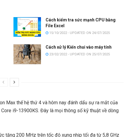
Cách kiểm tra sức mạnh CPU bằng
File Excel
15/10/2022 - UPDATED ON 24/07/2025
Cách xử lý Kiến chui vào máy tính
23/02/2022 - UPDATED ON 25/07/2025
on Max thế hệ thứ 4 và hôm nay đánh dấu sự ra mắt của
 Core i9-13900KS. Đây là mọi thông số kỹ thuật về dòng
c tăng 200 MHz trên tốc độ xung nhịp tối đa từ 5,8 GHz