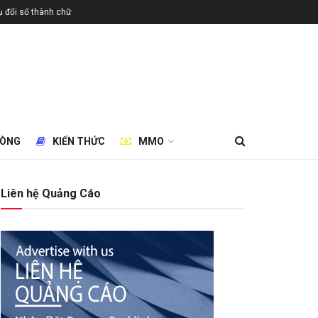
 đổi số thành chữ
HÒNG
KIẾN THỨC
MMO
Liên hệ Quảng Cáo