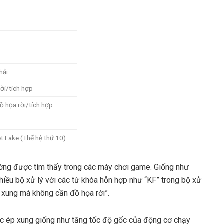
hải
ời/tích hợp
ồ họa rời/tích hợp
t Lake (Thế hệ thứ 10).
ường được tìm thấy trong các máy chơi game. Giống như
 nhiều bộ xử lý với các từ khóa hỗn hợp như “KF” trong bộ xử
p xung mà không cần đồ họa rời”.
ệc ép xung giống như tăng tốc độ gốc của động cơ chạy