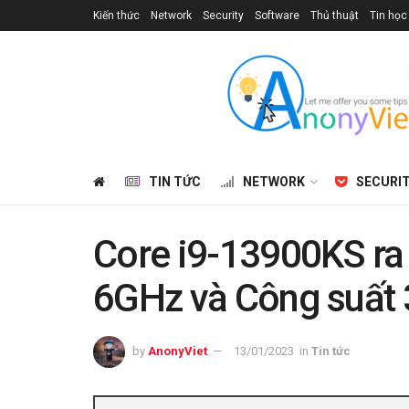
Kiến thức
Network
Security
Software
Thủ thuật
Tin học
TIN TỨC
NETWORK
SECURI
Core i9-13900KS ra 
6GHz và Công suất
by
AnonyViet
13/01/2023
in
Tin tức