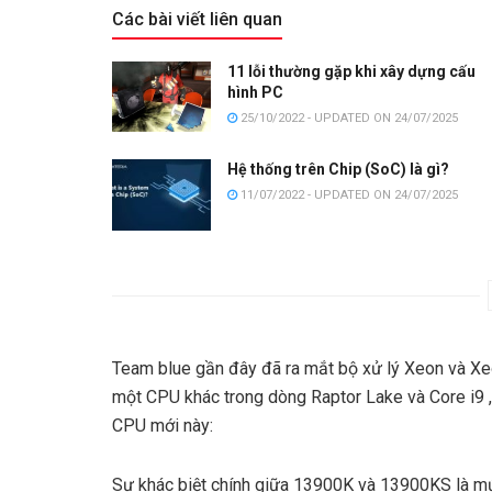
Các bài viết liên quan
11 lỗi thường gặp khi xây dựng cấu
hình PC
25/10/2022 - UPDATED ON 24/07/2025
Hệ thống trên Chip (SoC) là gì?
11/07/2022 - UPDATED ON 24/07/2025
Team blue gần đây đã ra mắt bộ xử lý Xeon và Xe
một CPU khác trong dòng Raptor Lake và Core i9 ,
CPU mới này:
Sự khác biệt chính giữa 13900K và 13900KS là mứ