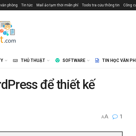
 văn phòng
Tin tức
Mail ảo tạm thời miễn phí
Tools tra cứu thông tin
Công cụ
TY
THỦ THUẬT
SOFTWARE
TIN HỌC VĂN P
dPress để thiết kế
A
1
A