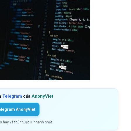
h
Telegram
của
AnonyViet
elegram AnonyViet
ls hay và thủ thuật IT nhanh nhất