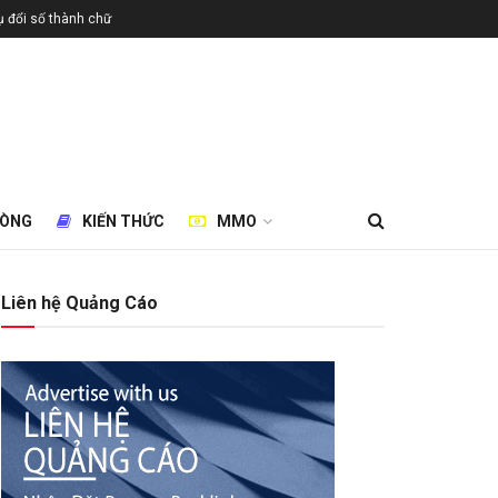
 đổi số thành chữ
HÒNG
KIẾN THỨC
MMO
Liên hệ Quảng Cáo