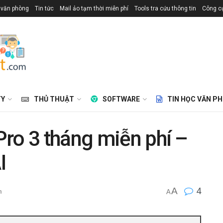
 văn phòng
Tin tức
Mail ảo tạm thời miễn phí
Tools tra cứu thông tin
Công cụ
TY
THỦ THUẬT
SOFTWARE
TIN HỌC VĂN P
ro 3 tháng miễn phí –
I
A
4
h
A