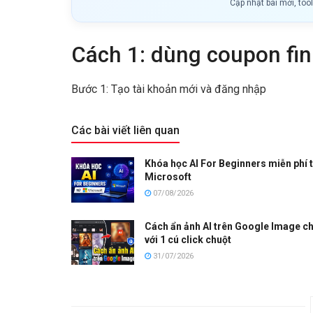
Cập nhật bài mới, too
Cách 1: dùng coupon fin
Bước 1: Tạo tài khoản mới và đăng nhập
Các bài viết liên quan
Khóa học AI For Beginners miễn phí 
Microsoft
07/08/2026
Cách ẩn ảnh AI trên Google Image ch
với 1 cú click chuột
31/07/2026