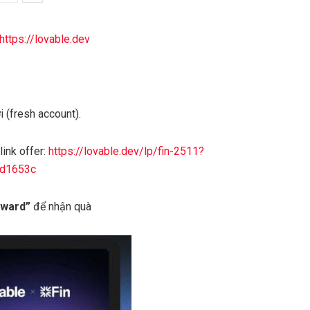
https://lovable.dev
i (fresh account).
link offer:
https://lovable.dev/lp/fin-2511?
fd1653c
ward”
để nhận quà