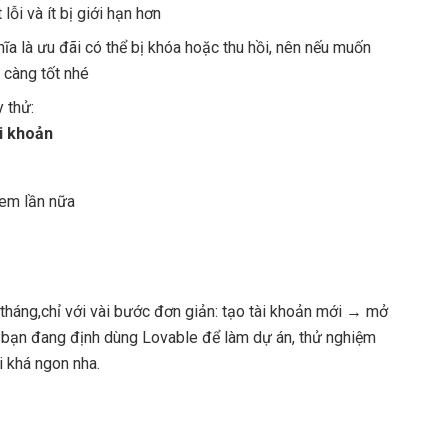
 lỗi và ít bị giới hạn hơn
ghĩa là ưu đãi có thể bị khóa hoặc thu hồi, nên nếu muốn
 càng tốt nhé
 thử:
i khoản
eem lần nữa
tháng,chỉ với vài bước đơn giản: tạo tài khoản mới → mở
u bạn đang định dùng Lovable để làm dự án, thử nghiệm
i khá ngon nha.