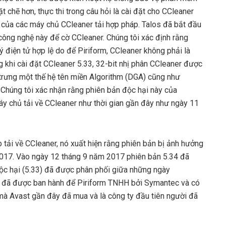
ặt chẽ hơn, thực thi trong câu hỏi là cài đặt cho CCleaner
 của các máy chủ CCleaner tải hợp pháp. Talos đã bắt đầu
công nghệ này để cờ CCleaner. Chúng tôi xác định rằng
ý điện tử hợp lệ do để Piriform, CCleaner không phải là
g khi cài đặt CCleaner 5.33, 32-bit nhị phân CCleaner được
rưng một thế hệ tên miền Algorithm (DGA) cũng như
húng tôi xác nhận rằng phiên bản độc hại này của
áy chủ tải về CCleaner như thời gian gần đây như ngày 11
 tải về CCleaner, nó xuất hiện rằng phiên bản bị ảnh hưởng
2017. Vào ngày 12 tháng 9 năm 2017 phiên bản 5.34 đã
ộc hại (5.33) đã được phân phối giữa những ngày
ệ đã được ban hành để Piriform TNHH bởi Symantec và có
 mà Avast gần đây đã mua và là công ty đầu tiên người đã