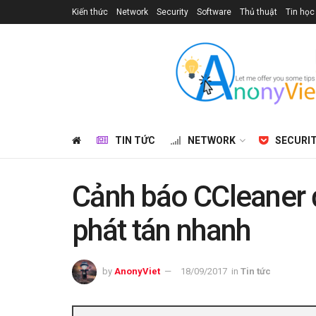
Kiến thức
Network
Security
Software
Thủ thuật
Tin học
TIN TỨC
NETWORK
SECURI
Cảnh báo CCleaner đ
phát tán nhanh
by
AnonyViet
18/09/2017
in
Tin tức