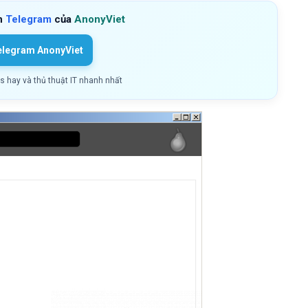
h
Telegram
của
AnonyViet
elegram AnonyViet
ls hay và thủ thuật IT nhanh nhất