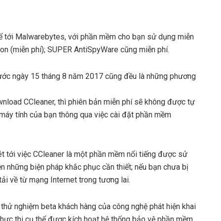
kể tới Malwarebytes, với phần mềm cho bạn sử dụng miễn
tion (miễn phí); SUPER AntiSpyWare cũng miễn phí.
 trước ngày 15 tháng 8 năm 2017 cũng đều là những phương
wnload CCleaner, thì phiên bản miễn phí sẽ không được tự
g máy tính của bạn thông qua việc cài đặt phần mềm
xét tới việc CCleaner là một phần mềm nổi tiếng được sử
iện những biện pháp khắc phục cần thiết; nếu bạn chưa bị
tải về từ mạng Internet trong tương lai.
 thử nghiệm beta khách hàng của công nghệ phát hiện khai
 thực thi cụ thể được kích hoạt hệ thống bảo vệ phần mềm