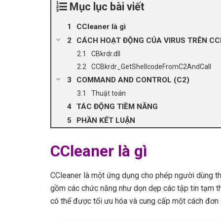
Mục lục bài viết
CCleaner là gì
CÁCH HOẠT ĐỘNG CỦA VIRUS TRÊN C
CBkrdr.dll
CCBkrdr_GetShellcodeFromC2AndCall
COMMAND AND CONTROL (C2)
Thuật toán
TÁC ĐỘNG TIỀM NĂNG
PHẦN KẾT LUẬN
CCleaner là gì
CCleaner là một ứng dụng cho phép người dùng th
gồm các chức năng như dọn dẹp các tập tin tạm thờ
có thể được tối ưu hóa và cung cấp một cách đơn 