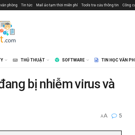
 văn phòng
Tin tức
Mail ảo tạm thời miễn phí
Tools tra cứu thông tin
Công cụ
TY
THỦ THUẬT
SOFTWARE
TIN HỌC VĂN P
ang bị nhiễm virus và
A
5
A