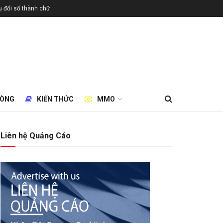
 đổi số thành chữ
HÒNG
KIẾN THỨC
MMO
Liên hệ Quảng Cáo