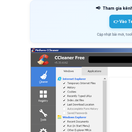
📢
Tham gia kên
👉 Vào T
Cập nhật bài mới, too