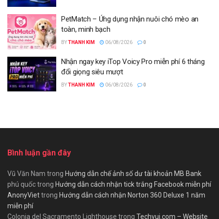
PetMatch – Ứng dụng nhận nuôi chó mèo an
toàn, minh bạch
BY
THANH KIM
06/08/2026
0
Nhận ngay key iTop Voicy Pro miễn phí 6 tháng
đổi giọng siêu mượt
BY
THANH KIM
06/08/2026
0
Bình luận gần đây
Vũ Văn Nam
trong
Hướng dẫn chế ảnh số dư tài khoản MB Bank
phú quốc
trong
Hướng dẫn cách nhận tick trắng Facebook miễn phí
AnonyViet
trong
Hướng dẫn cách nhận Norton 360 Deluxe 1 năm
miễn phí
Colonia del Sacramento Lighthouse
trong
Techvui.com – Website