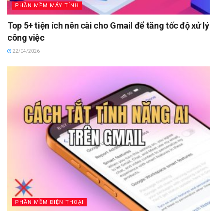
PHẦN MỀM MÁY TÍNH
Top 5+ tiện ích nên cài cho Gmail để tăng tốc độ xử lý
công việc
22/04/2026
PHẦN MỀM ĐIỆN THOẠI