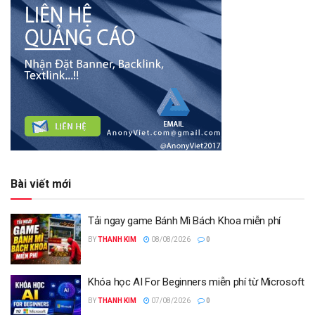
Bài viết mới
Tải ngay game Bánh Mì Bách Khoa miễn phí
BY
THANH KIM
08/08/2026
0
Khóa học AI For Beginners miễn phí từ Microsoft
BY
THANH KIM
07/08/2026
0