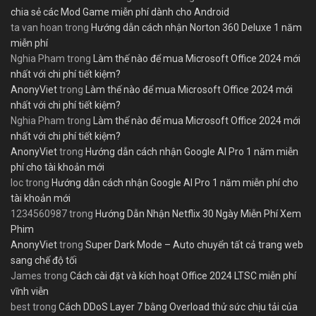
chia sẻ các Mod Game miễn phí dành cho Android
ta van hoan
trong
Hướng dẫn cách nhận Norton 360 Deluxe 1 năm
miễn phí
Nghia Pham
trong
Làm thế nào để mua Microsoft Office 2024 mới
nhất với chi phí tiết kiệm?
AnonyViet
trong
Làm thế nào để mua Microsoft Office 2024 mới
nhất với chi phí tiết kiệm?
Nghia Pham
trong
Làm thế nào để mua Microsoft Office 2024 mới
nhất với chi phí tiết kiệm?
AnonyViet
trong
Hướng dẫn cách nhận Google AI Pro 1 năm miễn
phí cho tài khoản mới
loc
trong
Hướng dẫn cách nhận Google AI Pro 1 năm miễn phí cho
tài khoản mới
1234560987
trong
Hướng Dẫn Nhận Netflix 30 Ngày Miễn Phí Xem
Phim
AnonyViet
trong
Super Dark Mode – Auto chuyển tất cả trang web
sang chế độ tối
James
trong
Cách cài đặt và kích hoạt Office 2024 LTSC miễn phí
vĩnh viễn
best
trong
Cách DDoS Layer 7 bằng Overload thử sức chịu tải của