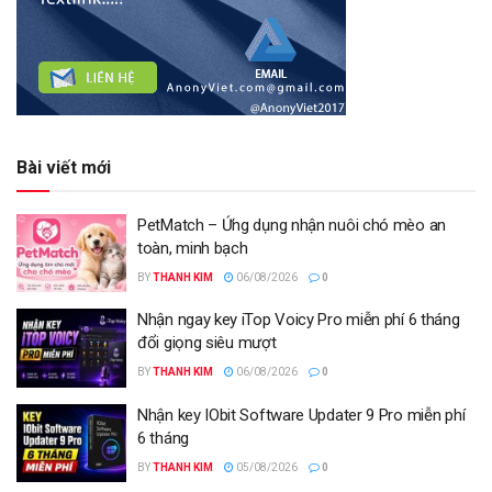
Bài viết mới
PetMatch – Ứng dụng nhận nuôi chó mèo an
toàn, minh bạch
BY
THANH KIM
06/08/2026
0
Nhận ngay key iTop Voicy Pro miễn phí 6 tháng
đổi giọng siêu mượt
BY
THANH KIM
06/08/2026
0
Nhận key IObit Software Updater 9 Pro miễn phí
6 tháng
BY
THANH KIM
05/08/2026
0