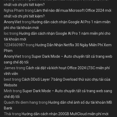
nhất với chi phí tiết kiệm?
Nghia Pham
trong
Làm thế nào để mua Microsoft Office 2024 mới
nhất với chi phí tiết kiệm?
AnonyViet
trong
Hướng dẫn cách nhận Google AI Pro 1 năm miễn
phí cho tài khoản mới
loc
trong
Hướng dẫn cách nhận Google AI Pro 1 năm miễn phí cho
tài khoản mới
1234560987
trong
Hướng Dẫn Nhận Netflix 30 Ngày Miễn Phí Xem
Phim
AnonyViet
trong
Super Dark Mode – Auto chuyển tất cả trang web
sang chế độ tối
James
trong
Cách cài đặt và kích hoạt Office 2024 LTSC miễn phí
vĩnh viễn
best
trong
Cách DDoS Layer 7 bằng Overload thử sức chịu tải của
Website
Minh
trong
Super Dark Mode – Auto chuyển tất cả trang web sang
chế độ tối
Quach thi diem hang
trong
Hướng dẫn chế ảnh số dư tài khoản MB
Bank
Thái
trong
Hướng dẫn cách nhận 200GB MultCloud miễn phí mới