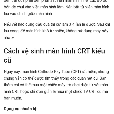
bên trái qua phía bên phải sát viền màn hình nhé. Lúc đó bụi
bẩn dễ chui vào viền màn hình lắm. Nên bắt từ viên màn hình
lau vào chính giữa màn hình.
Nếu vết nào cứng đầu quá thì cứ làm 3 4 lần là được. Sau khi
lau xong, để màn hình khô tự nhiên, không sử dụng máy sấy
nhé :v.
Cách vệ sinh màn hình CRT kiểu
cũ
Ngày nay, màn hình Cathode Ray Tube (CRT) rất hiếm, nhưng
chúng vẫn có thể được tìm thấy trong các quán net cũ. Bạn
thậm chí có thể mua một chiếc máy trò chơi điện tử với màn
hình CRT, hoặc chỉ đơn giản là mua một chiếc TV CRT cũ mà
bạn muốn.
Dụng cụ chuẩn bị: