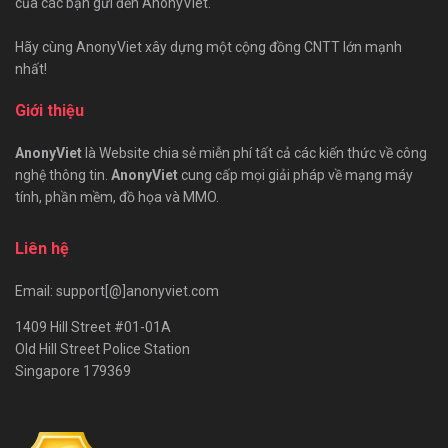
của các bạn gửi đến AnonyViet.
Hãy cùng AnonyViet xây dựng một cộng đồng CNTT lớn mạnh
nhất!
Giới thiệu
AnonyViet
là Website chia sẻ miễn phí tất cả các kiến thức về công
nghệ thông tin.
AnonyViet
cung cấp mọi giải pháp về mạng máy
tính, phần mềm, đồ họa và MMO.
Liên hệ
Email: support[@]anonyviet.com
1409 Hill Street #01-01A
Old Hill Street Police Station
Singapore 179369