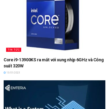
TIN TỨC
Core i9-13900KS ra mắt với xung nhịp 6GHz và Công
suất 320W
13/01/2023