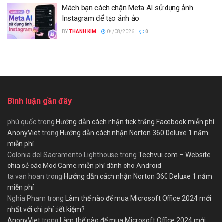
Mách bạn cách chặn Meta AI sử dụng ảnh
Instagram để tạo ảnh ảo
BY
THANH KIM
04/08/2026
0
Bình luận gần đây
phú quốc
trong
Hướng dẫn cách nhận tick trắng Facebook miễn phí
AnonyViet
trong
Hướng dẫn cách nhận Norton 360 Deluxe 1 năm
miễn phí
Colonia del Sacramento Lighthouse
trong
Techvui.com – Website
chia sẻ các Mod Game miễn phí dành cho Android
ta van hoan
trong
Hướng dẫn cách nhận Norton 360 Deluxe 1 năm
miễn phí
Nghia Pham
trong
Làm thế nào để mua Microsoft Office 2024 mới
nhất với chi phí tiết kiệm?
AnonyViet
trong
Làm thế nào để mua Microsoft Office 2024 mới